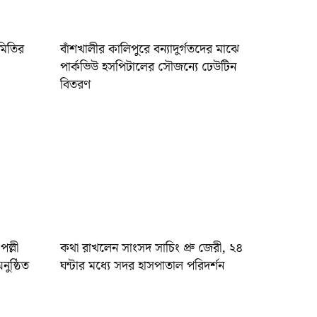
সমিতির
বাঁশখালীর কালিপুরে বন্যাদুর্গতদের মাঝে
পার্কভিউ হসপিটালের সৌজন্যে ঢেউটিন
বিতরণ
ল্লী
কথা রাখলেন সাংসদ সাচিং প্রু জেরী, ২৪
ুষ্ঠিত
ঘন্টার মধ্যে সদর হাসপাতাল পরিদর্শন