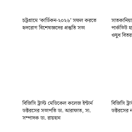
চট্টগ্রামে ‘কার্ডিকন-২০২৬’ সফল করতে
সাতকানিয়ার
হৃদরোগ বিশেষজ্ঞদের প্রস্তুতি সভা
পার্কভিউ হ
ওষুধ বিত
বিজিসি ট্রাস্ট মেডিকেল কলেজ ইন্টার্ন
বিজিসি ট্র
ডক্টরসের সভাপতি ডা. আরাফাত, সা.
ডক্টরসের 
সম্পাদক ডা. রায়হান