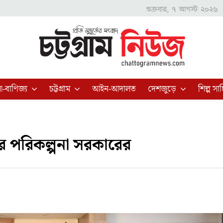
শুক্রবার, ৭ আগস্ট ২০২৬
া-বাণিজ্য
চট্টগ্রাম
আইন-আদালত
দেশজুড়ে
শিল্প সাহ
ৈরির পরিকল্পনা সরকারের