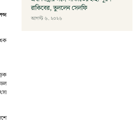
রাকিবের, তুললেন সেলফি
ন্স
আগস্ট ৬, ২০২৬
ত এক
সড়ক
ডেল
ৎসা
েশে