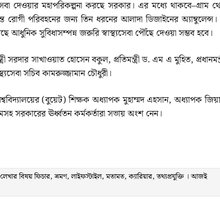
 এই সেবা দেওয়ার মহাপরিকল্পনা করছে সরকার। এর মধ্যে থাকবে–গ্রাম থ
রোগী পরিবহনের জন্য তিন ধরনের আলাদা ডিজাইনের অ্যাম্বুলেন্স।
াছে আধুনিক সুবিধাসম্পন্ন জরুরি স্বাস্থ্যসেবা পৌঁছে দেওয়া সম্ভব হবে।
ত্রী সরদার সাখাওয়াত হোসেন বকুল, প্রতিমন্ত্রী ড. এম এ মুহিত, প্রধানমন্ত
্থ্যসেবা সচিব কামরুজ্জামান চৌধুরী।
ববিদ্যালয়ের (বুয়েট) শিক্ষক অধ্যাপক মুহাম্মদ এহসান, অধ্যাপক জিয়
সহ সরকারের ঊর্ধ্বতন কর্মকর্তারা সভায় অংশ নেন।
ার বিষয় ফিচার, ভ্রমণ, লাইফস্টাইল, মতামত, ক্যারিয়ার, তথ্যপ্রযুক্তি । আজই