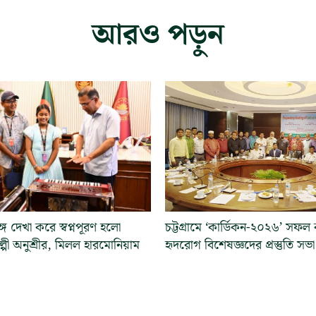
আরও পড়ুন
সঙ্গে দেখা করে স্বপ্নপূরণ হলো
চট্টগ্রামে ‘কার্ডিকন-২০২৬’ সফ
ল্পী অনুশ্রীর, মিলল হারমোনিয়াম
হৃদরোগ বিশেষজ্ঞদের প্রস্তুতি সভা