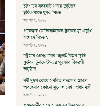
চট্টগ্রামে সদরঘাট থানায় দুর্বৃত্তের
ছুরিকাঘাতে যুবক নিহত
আগস্ট ৭, ২০২৬
পতেঙ্গায় মোটরসাইকেল-ট্রাকের মুখোমুখি
সংঘর্ষে নিহত ২
আগস্ট ৭, ২০২৬
চট্টগ্রাম প্রেসক্লাবের ‘জুলাই বিপ্লব স্মৃতি
ফুটবল টুর্নামেন্ট’-এর পুরস্কার বিতরণী
অনুষ্ঠান
আগস্ট ৬, ২০২৬
নদী দূষণ রোধে সমন্বিত পদক্ষেপ গ্রহণে
অবহেলার কোনো সুযোগ নেই : প্রধানমন্ত্রী
আগস্ট ৬, ২০২৬
প্রধানমন্ত্রীর সঙ্গে সাক্ষাতের ইচ্ছা পূরণ