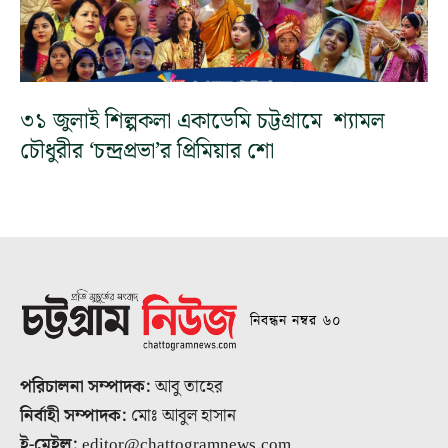
৩১ জুলাই শিল্পকলা একাডেমি চট্টগ্রামে শ্যামল
চৌধুরীর ‘চন্দ্রপ্রভা’র প্রিমিয়ার শো
নিবন্ধন নম্বর ৬০
পরিচালনা সম্পাদক:
আবু তাহের
নির্বাহী সম্পাদক:
মোঃ আবুল হাসান
ই-মেইল:
editor@chattogramnews.com