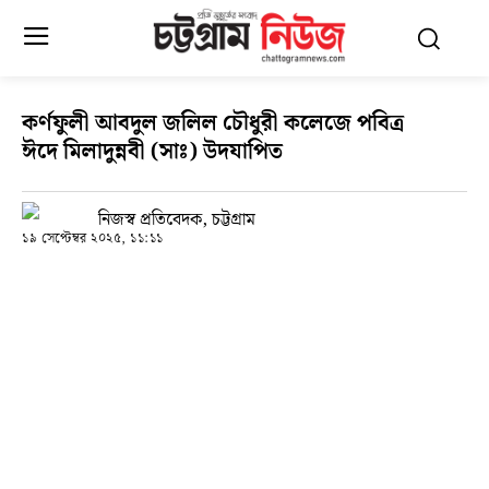
কর্ণফুলী আবদুল জলিল চৌধুরী কলেজে পবিত্র
ঈদে মিলাদুন্নবী (সাঃ) উদযাপিত
নিজস্ব প্রতিবেদক, চট্টগ্রাম
১৯ সেপ্টেম্বর ২০২৫, ১১:১১