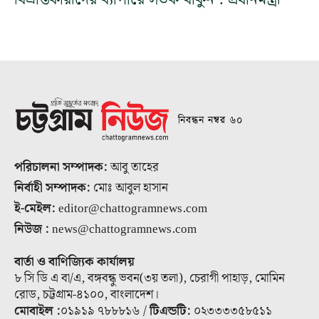
নিবন্ধন নম্বর ৬০
পরিচালনা সম্পাদক:
আবু তাহের
নির্বাহী সম্পাদক:
মোঃ আবুল হাসান
ই-মেইল:
editor@chattogramnews.com
নিউজ :
news@chattogramnews.com
বার্তা ও বাণিজ্যিক কার্যালয়
৮ সি ডি এ বা/এ, বঙ্গবন্ধু ভবন(৩য় তলা), চেরাগী পাহাড়, মোমিন
রোড, চট্টগ্রাম-৪১০০, বাংলাদেশ।
মোবাইল :
০১৯১৯ ৭৮৮৮১৬ /
টিএন্ডটি:
০২৩৩৩৩৫৮৫১১