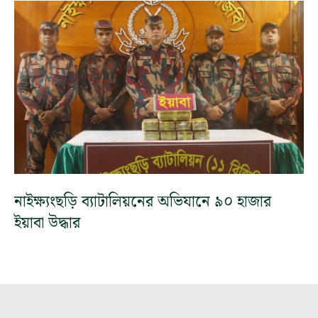
নাইক্ষ্যংছড়ি ব্যাটালিয়নের অভিযানে ৯০ হাজার
ইয়াবা উদ্ধার