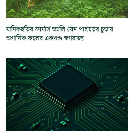
মানিকছড়ির ফার্মার্স ভ্যালি যেন পাহাড়ের চুড়ায়
অর্গানিক ফলের একখণ্ড স্বর্গরাজ্য