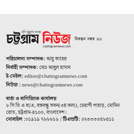
নিবন্ধন নম্বর ৬০
পরিচালনা সম্পাদক:
আবু তাহের
নির্বাহী সম্পাদক:
মোঃ আবুল হাসান
ই-মেইল:
editor@chattogramnews.com
নিউজ :
news@chattogramnews.com
বার্তা ও বাণিজ্যিক কার্যালয়
৮ সি ডি এ বা/এ, বঙ্গবন্ধু ভবন(৩য় তলা), চেরাগী পাহাড়, মোমিন
রোড, চট্টগ্রাম-৪১০০, বাংলাদেশ।
মোবাইল :
০১৯১৯ ৭৮৮৮১৬ /
টিএন্ডটি:
০২৩৩৩৩৫৮৫১১