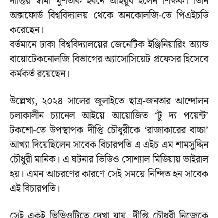
দীপ্তির স্বামী মুশতাক ইবনে আইয়ুব হলেন শিক্ষক। তিনি
অক্সফোর্ড বিশ্ববিদ্যালয় থেকে অনকোলজি-তে পিএইচডি
করেছেন।
বর্তমানে ঢাকা বিশ্ববিদ্যালয়ের জেনেটিক ইঞ্জিনিয়ারিং অ্যান্ড
বায়োটেকনোলজি বিভাগের অ্যাসোসিয়েট প্রফেসর হিসেবে
কর্মকর্ত রয়েছেন।
উল্লেখ্য, ২০২৪ সালের জুলাইতে ছাত্র-জনতার আন্দোলন
চলাকালীন চ্যানেল আইয়ে আয়োজিত ‘টু দ্য পয়েন্ট’
টকশো-তে উপস্থাপক দীপ্তি চৌধুরীকে ‘রাজাকারের বাচ্চা’
আখ্যা দিয়েছিলেন সাবেক বিচারপতি এ এইচ এম শামসুদ্দিন
চৌধুরী মানিক। এ ঘটনার ভিডিও সোশ্যাল মিডিয়ায় ভাইরাল
হয়। এমন আচরণের কারণে সেই সময়ে নিন্দিত হন সাবেক
এই বিচারপতি।
সেই একই ভিডিওটিতে দেখা যায়, দীপ্তি চৌধুরী নিজেকে