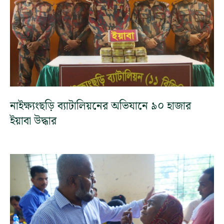
নাইক্ষ্যংছড়ি ব্যাটালিয়নের অভিযানে ৯০ হাজার
ইয়াবা উদ্ধার