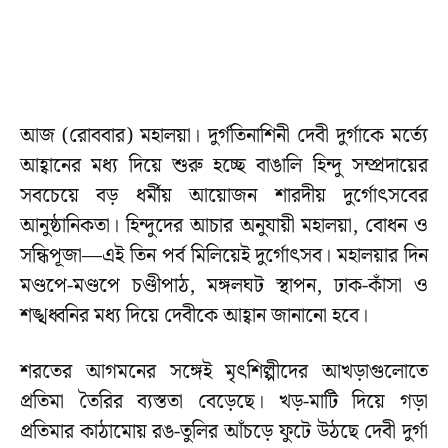
আজ (রোববার) মহালয়া। দুর্গতিনাশিনী দেবী দুর্গাকে মর্ত্যে
আহ্বানের মধ্য দিয়ে শুরু হচ্ছে বাঙালি হিন্দু সম্প্রদায়ের
সবচেয়ে বড় ধর্মীয় আয়োজন শারদীয় দুর্গোৎসবের
আনুষ্ঠানিকতা। হিন্দুদের আচার অনুযায়ী মহালয়া, বোধন ও
সন্ধিপূজা—এই তিন পর্ব মিলিয়েই দুর্গোৎসব। মহালয়ার দিন
মণ্ডপে-মণ্ডপে চণ্ডীপাঠ, মঙ্গলঘট স্থাপন, ঢাক-কাঁসা ও
শঙ্খধ্বনির মধ্য দিয়ে দেবীকে আহ্বান জানানো হবে।
শরতের আগমনের সঙ্গেই মৃৎশিল্পীদের আখড়াগুলোতে
প্রতিমা তৈরির ব্যস্ততা বেড়েছে। খড়-মাটি দিয়ে গড়া
প্রতিমার কাঠামোয় রঙ-তুলির আঁচড়ে ফুটে উঠছে দেবী দুর্গা