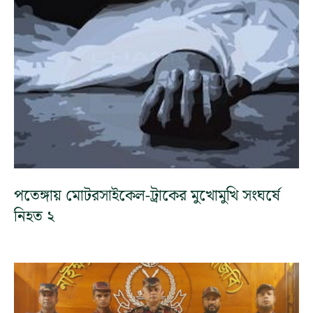
পতেঙ্গায় মোটরসাইকেল-ট্রাকের মুখোমুখি সংঘর্ষে
নিহত ২