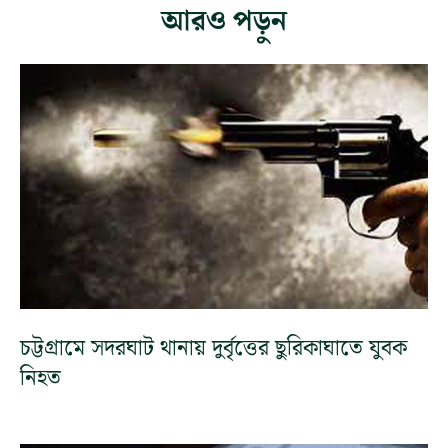
আরও পড়ুন
চট্টগ্রামে সদরঘাট থানায় দুর্বৃত্তের ছুরিকাঘাতে যুবক
নিহত