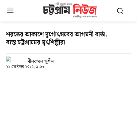
শরতের আকাশে দুর্গোৎসবের আগমনী বার্তা,
ব্যস্ত চট্টগ্রামের মৃৎশিল্পীরা
নীলকমল সুশীল
২১ সেপ্টেম্বর ২০২৫, ৯:৫৩