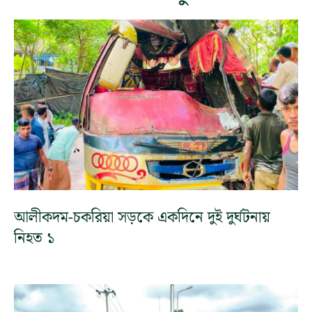
আলীকদম-চকরিয়া সড়কে একদিনে দুই দুর্ঘটনায়
নিহত ১