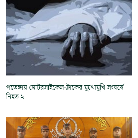
পতেঙ্গায় মোটরসাইকেল-ট্রাকের মুখোমুখি সংঘর্ষে
নিহত ২