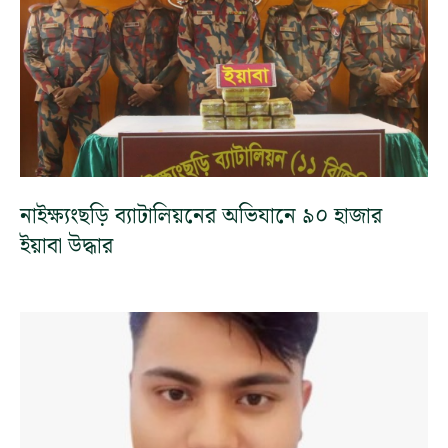
নাইক্ষ্যংছড়ি ব্যাটালিয়নের অভিযানে ৯০ হাজার
ইয়াবা উদ্ধার