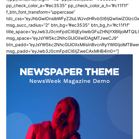
pp_check_color_a=”#ec3535″ pp_check_color_a_h=”#c11f1f”
f_btn_font_transform=”uppercase”
tdc_css=”eyJhbGwiOnsibWFyZ2luLWJvdHRvbSI6IjQwIiwiZGlz
msg_succ_radius=”2″ btn_bg=”#ec3535″ btn_bg_h=”#c11f1f”
title_space=”eyJwb3J0cmFpdCI6IjEyIiwibGFuZHNjYXBlIjoiMTQi
msg_space=”eyJsYW5kc2NhcGUiOiIwIDAgMTJweCJ9″
btn_padd=”eyJsYW5kc2NhcGUiOiIxMiIsInBvcnRyYWl0IjoiMTBwe
msg_padd=”eyJwb3J0cmFpdCI6IjZweCAxMHB4In0=”]