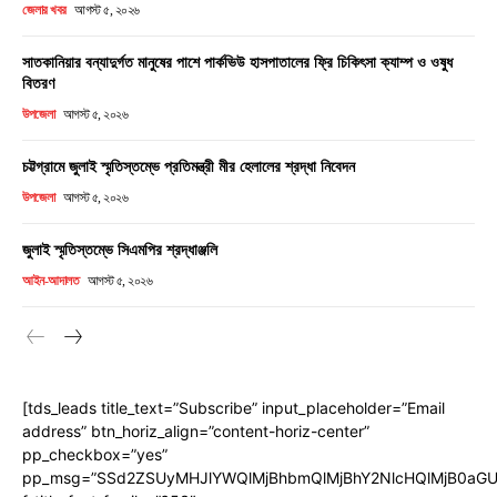
জেলার খবর
আগস্ট ৫, ২০২৬
সাতকানিয়ার বন্যাদুর্গত মানুষের পাশে পার্কভিউ হাসপাতালের ফ্রি চিকিৎসা ক্যাম্প ও ওষুধ
বিতরণ
উপজেলা
আগস্ট ৫, ২০২৬
চট্টগ্রামে জুলাই স্মৃতিস্তম্ভে প্রতিমন্ত্রী মীর হেলালের শ্রদ্ধা নিবেদন
উপজেলা
আগস্ট ৫, ২০২৬
জুলাই স্মৃতিস্তম্ভে সিএমপির শ্রদ্ধাঞ্জলি
আইন-আদালত
আগস্ট ৫, ২০২৬
[tds_leads title_text=”Subscribe” input_placeholder=”Email
address” btn_horiz_align=”content-horiz-center”
pp_checkbox=”yes”
pp_msg=”SSd2ZSUyMHJlYWQlMjBhbmQlMjBhY2NlcHQlMjB0aGU