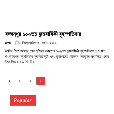
বঙ্গবন্ধুর ১০২তম জন্মবার্ষিকী বৃহস্পতিবার
নিজস্ব প্রতিবেদক
-
মার্চ ১৬, ২০২২
জাতীয়
জাতির পিতা বঙ্গবন্ধু শেখ মুজিবুর রহমানের ১০২তম জন্মবার্ষিকী বৃহস্পতিবার (১৭ মার্চ)।
বাংলাদেশের স্বাধীনতার সুবর্ণজয়ন্তী এবং মুজিববর্ষের বিভিন্ন কর্মসূচির মধ্যদিয়ে এবার
উদযাপিত হবে এ দিনটি।...
১
২
৩
Popular