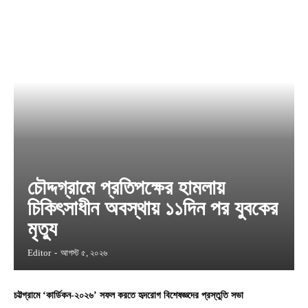
চৌদ্দগ্রামে প্রতিপক্ষের হামলায়
চিকিৎসাধীন অবস্থায় ১১দিন পর যুবকের
মৃত্যু
Editor
-
আগস্ট ৫, ২০২৬
চট্টগ্রামে ‘কার্ডিকন-২০২৬’ সফল করতে হৃদরোগ বিশেষজ্ঞদের প্রস্তুতি সভা