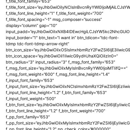
f_title_font_family=”653″
f_title_font_size=”eyJhbGwiOiIyNCIsInBvcnRyYWl0IjoiMjAiLCJs
f_title_font_line_height=”1″ f_title_font_weight=”700″
f_title_font_spacing=”-1″ msg_composer=”success”
display=”column” gap=”10″
input_padd=”eyJhbGwiOiIxNXB4IDEwcHgiLCJsYW5kc2NhcGUiO
input_border=”1″ btn_text=”I want in” btn_tdicon=”tdc-font-
tdmp tdc-font-tdmp-arrow-right”
btn_icon_size=”eyJhbGwiOiIxOSIsImxhbmRzY2FwZSI6IjE3Iiwic
btn_icon_space=”eyJhbGwiOiI1IiwicG9ydHJhaXQiOiIzIn0=”
btn_radius=”3″ input_radius=”3″ f_msg_font_family=”653″
f_msg_font_size=”eyJhbGwiOiIxMyIsInBvcnRyYWl0IjoiMTIifQ==”
f_msg_font_weight=”600″ f_msg_font_line_height=”1.4″
f_input_font_family=”653″
f_input_font_size=”eyJhbGwiOiIxNCIsImxhbmRzY2FwZSI6IjEzIiw
f_input_font_line_height=”1.2″ f_btn_font_family=”653″
f_input_font_weight=”500″
f_btn_font_size=”eyJhbGwiOiIxMyIsImxhbmRzY2FwZSI6IjEyIiwi
f_btn_font_line_height=”1.2″ f_btn_font_weight=”700″
f_pp_font_family=”653″
f_pp_font_size=”eyJhbGwiOiIxMyIsImxhbmRzY2FwZSI6IjEyIiwi
f_pp_font_line_height=”1.2″ pp_check_color=”#000000″