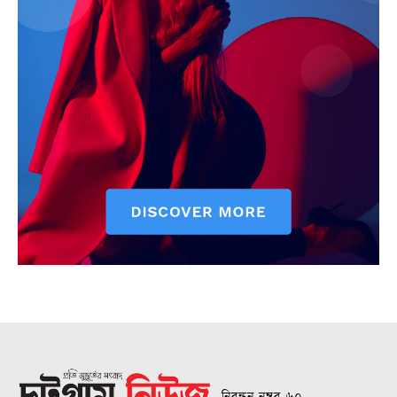
নিবন্ধন নম্বর ৬০