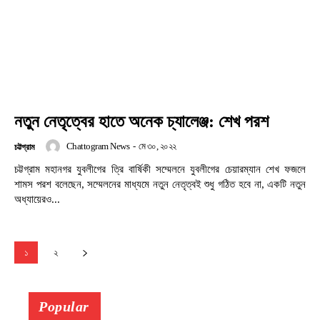
নতুন নেতৃত্বের হাতে অনেক চ্যালেঞ্জ: শেখ পরশ
Chattogram News
-
মে ৩০, ২০২২
চট্টগ্রাম
চট্টগ্রাম মহানগর যুবলীগের ত্রি বার্ষিকী সম্মেলনে যুবলীগের চেয়ারম্যান শেখ ফজলে
শামস পরশ বলেছেন, সম্মেলনের মাধ্যমে নতুন নেতৃত্বই শুধু গঠিত হবে না, একটি নতুন
অধ্যায়েরও...
১
২
Popular