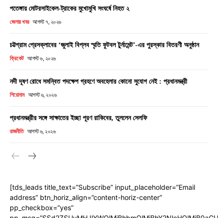
পতেঙ্গায় মোটরসাইকেল-ট্রাকের মুখোমুখি সংঘর্ষে নিহত ২
জেলার খবর
আগস্ট ৭, ২০২৬
চট্টগ্রাম প্রেসক্লাবের ‘জুলাই বিপ্লব স্মৃতি ফুটবল টুর্নামেন্ট’-এর পুরস্কার বিতরণী অনুষ্ঠান
ক্রিকেট
আগস্ট ৬, ২০২৬
নদী দূষণ রোধে সমন্বিত পদক্ষেপ গ্রহণে অবহেলার কোনো সুযোগ নেই : প্রধানমন্ত্রী
শিরোনাম
আগস্ট ৬, ২০২৬
প্রধানমন্ত্রীর সঙ্গে সাক্ষাতের ইচ্ছা পূরণ রাকিবের, তুললেন সেলফি
রাজনীতি
আগস্ট ৬, ২০২৬
[tds_leads title_text=”Subscribe” input_placeholder=”Email
address” btn_horiz_align=”content-horiz-center”
pp_checkbox=”yes”
pp_msg=”SSd2ZSUyMHJlYWQlMjBhbmQlMjBhY2NlcHQlMjB0aGU