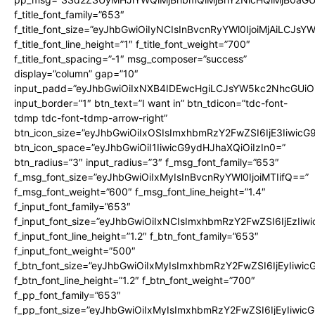
f_title_font_family=”653″
f_title_font_size=”eyJhbGwiOiIyNCIsInBvcnRyYWl0IjoiMjAiLCJs
f_title_font_line_height=”1″ f_title_font_weight=”700″
f_title_font_spacing=”-1″ msg_composer=”success”
display=”column” gap=”10″
input_padd=”eyJhbGwiOiIxNXB4IDEwcHgiLCJsYW5kc2NhcGUiO
input_border=”1″ btn_text=”I want in” btn_tdicon=”tdc-font-
tdmp tdc-font-tdmp-arrow-right”
btn_icon_size=”eyJhbGwiOiIxOSIsImxhbmRzY2FwZSI6IjE3Iiwic
btn_icon_space=”eyJhbGwiOiI1IiwicG9ydHJhaXQiOiIzIn0=”
btn_radius=”3″ input_radius=”3″ f_msg_font_family=”653″
f_msg_font_size=”eyJhbGwiOiIxMyIsInBvcnRyYWl0IjoiMTIifQ==”
f_msg_font_weight=”600″ f_msg_font_line_height=”1.4″
f_input_font_family=”653″
f_input_font_size=”eyJhbGwiOiIxNCIsImxhbmRzY2FwZSI6IjEzIiw
f_input_font_line_height=”1.2″ f_btn_font_family=”653″
f_input_font_weight=”500″
f_btn_font_size=”eyJhbGwiOiIxMyIsImxhbmRzY2FwZSI6IjEyIiwi
f_btn_font_line_height=”1.2″ f_btn_font_weight=”700″
f_pp_font_family=”653″
f_pp_font_size=”eyJhbGwiOiIxMyIsImxhbmRzY2FwZSI6IjEyIiwi