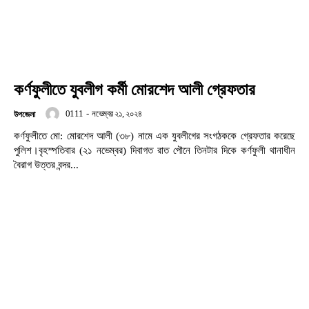
কর্ণফুলীতে যুবলীগ কর্মী মোরশেদ আলী গ্রেফতার
0111
-
নভেম্বর ২১, ২০২৪
উপজেলা
কর্ণফুলীতে মো: মোরশেদ আলী (৩৮) নামে এক যুবলীগের সংগঠককে গ্রেফতার করেছে
পুলিশ।বৃহস্পতিবার (২১ নভেম্বর) দিবাগত রাত পৌনে তিনটার দিকে কর্ণফুলী থানাধীন
বৈরাগ উত্তর বন্দর...