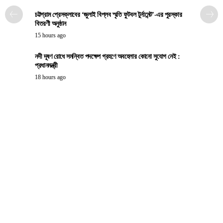
চট্টগ্রাম প্রেসক্লাবের ‘জুলাই বিপ্লব স্মৃতি ফুটবল টুর্নামেন্ট’-এর পুরস্কার
বিতরণী অনুষ্ঠান
15 hours ago
নদী দূষণ রোধে সমন্বিত পদক্ষেপ গ্রহণে অবহেলার কোনো সুযোগ নেই :
প্রধানমন্ত্রী
18 hours ago