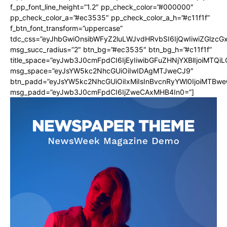
f_pp_font_line_height=”1.2″ pp_check_color=”#000000″
pp_check_color_a=”#ec3535″ pp_check_color_a_h=”#c11f1f”
f_btn_font_transform=”uppercase”
tdc_css=”eyJhbGwiOnsibWFyZ2luLWJvdHRvbSI6IjQwIiwiZGlz
msg_succ_radius=”2″ btn_bg=”#ec3535″ btn_bg_h=”#c11f1f”
title_space=”eyJwb3J0cmFpdCI6IjEyIiwibGFuZHNjYXBlIjoiMTQi
msg_space=”eyJsYW5kc2NhcGUiOiIwIDAgMTJweCJ9″
btn_padd=”eyJsYW5kc2NhcGUiOiIxMiIsInBvcnRyYWl0IjoiMTBwe
msg_padd=”eyJwb3J0cmFpdCI6IjZweCAxMHB4In0=”]