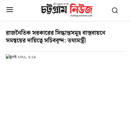
রাজনৈতিক সরকারের সিদ্ধান্তসমূহ বাস্তবায়নে
সমন্বয়ের দায়িত্বে সচিববৃন্দ: তথ্যমন্ত্রী
৮ জুলাই ২০২১, ৬:১৯