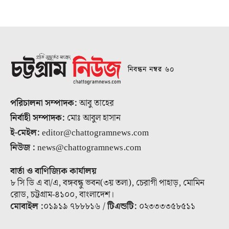
নিবন্ধন নম্বর ৬০
পরিচালনা সম্পাদক:
আবু তাহের
নির্বাহী সম্পাদক:
মোঃ আবুল হাসান
ই-মেইল:
editor@chattogramnews.com
নিউজ :
news@chattogramnews.com
বার্তা ও বাণিজ্যিক কার্যালয়
৮ সি ডি এ বা/এ, বঙ্গবন্ধু ভবন(৩য় তলা), চেরাগী পাহাড়, মোমিন
রোড, চট্টগ্রাম-৪১০০, বাংলাদেশ।
মোবাইল :
০১৯১৯ ৭৮৮৮১৬ /
টিএন্ডটি:
০২৩৩৩৩৫৮৫১১