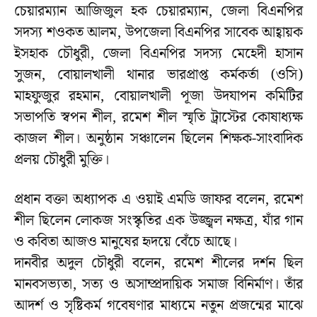
চেয়ারম্যান আজিজুল হক চেয়ারম্যান, জেলা বিএনপির
সদস্য শওকত আলম, উপজেলা বিএনপির সাবেক আহ্বায়ক
ইসহাক চৌধুরী, জেলা বিএনপির সদস্য মেহেদী হাসান
সুজন, বোয়ালখালী থানার ভারপ্রাপ্ত কর্মকর্তা (ওসি)
মাহফুজুর রহমান, বোয়ালখালী পূজা উদযাপন কমিটির
সভাপতি স্বপন শীল, রমেশ শীল স্মৃতি ট্রাস্টের কোষাধ্যক্ষ
কাজল শীল। অনুষ্ঠান সঞ্চালেন ছিলেন শিক্ষক-সাংবাদিক
প্রলয় চৌধুরী মুক্তি।
প্রধান বক্তা অধ্যাপক এ ওয়াই এমডি জাফর বলেন, রমেশ
শীল ছিলেন লোকজ সংস্কৃতির এক উজ্জ্বল নক্ষত্র, যাঁর গান
ও কবিতা আজও মানুষের হৃদয়ে বেঁচে আছে।
দানবীর অদুল চৌধুরী বলেন, রমেশ শীলের দর্শন ছিল
মানবসভ্যতা, সত্য ও অসাম্প্রদায়িক সমাজ বিনির্মাণ। তাঁর
আদর্শ ও সৃষ্টিকর্ম গবেষণার মাধ্যমে নতুন প্রজন্মের মাঝে