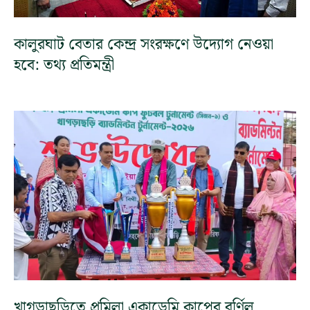
কালুরঘাট বেতার কেন্দ্র সংরক্ষণে উদ্যোগ নেওয়া
হবে: তথ্য প্রতিমন্ত্রী
খাগড়াছড়িতে প্রমিলা একাডেমি কাপের বর্ণিল