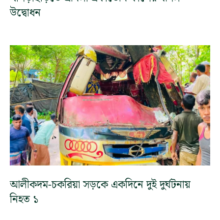
উদ্বোধন
আলীকদম-চকরিয়া সড়কে একদিনে দুই দুর্ঘটনায়
নিহত ১