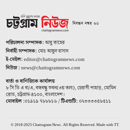
নিবন্ধন নম্বর ৬০
পরিচালনা সম্পাদক:
আবু তাহের
নির্বাহী সম্পাদক:
মোঃ আবুল হাসান
ই-মেইল:
editor@chattogramnews.com
নিউজ :
news@chattogramnews.com
বার্তা ও বাণিজ্যিক কার্যালয়
৮ সি ডি এ বা/এ, বঙ্গবন্ধু ভবন(৩য় তলা), চেরাগী পাহাড়, মোমিন
রোড, চট্টগ্রাম-৪১০০, বাংলাদেশ।
মোবাইল :
০১৯১৯ ৭৮৮৮১৬ /
টিএন্ডটি:
০২৩৩৩৩৫৮৫১১
© 2018-2025 Chattogram News . All Rights Reserved. Made with TT.