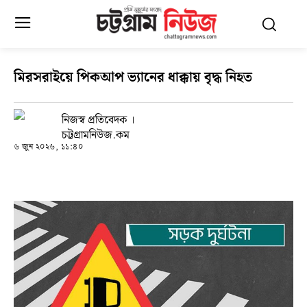
মিরসরাইয়ে পিকআপ ভ্যানের ধাক্কায় বৃদ্ধ নিহত
নিজস্ব প্রতিবেদক ।
চট্টগ্রামনিউজ.কম
৬ জুন ২০২৬, ১১:৪০