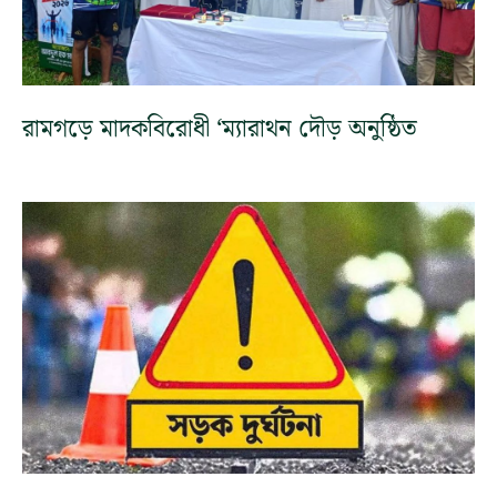
রামগড়ে মাদকবিরোধী ‘ম্যারাথন দৌড় অনুষ্ঠিত