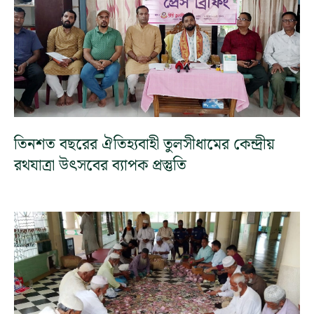
তিনশত বছরের ঐতিহ্যবাহী তুলসীধামের কেন্দ্রীয়
রথযাত্রা উৎসবের ব্যাপক প্রস্তুতি