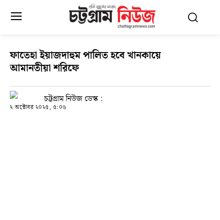
ফাতেহা ইয়াজদাহুম পালিত হবে খানকায়ে
আমানতীয়া শরিফে
চট্টগ্রাম নিউজ ডেস্ক :
২ অক্টোবর ২০২৫, ৫:০৬