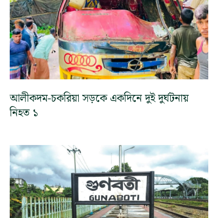
আলীকদম-চকরিয়া সড়কে একদিনে দুই দুর্ঘটনায়
নিহত ১