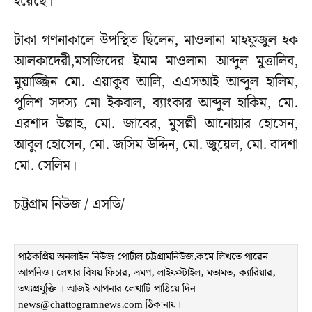
হয়েছে।
টাকা গণনাকালে উপস্থিত ছিলেন, মাওলানা মাহফুজুল হক
আলকাদেরী,মসজিদের ইমাম মাওলানা আব্দুল মুত্তালিব,
মুয়াজ্জিন মো. এয়াকুব আলি, এএসআই আব্দুল হালিম,
পুলিশ সদস্য মো ইকবাল, ব্যাংকার আব্দুল হাকিম, মো.
এরশাদ উল্লাহ, মো. জাবের, মুসল্লী আনোয়ার হোসেন,
আবুল হোসেন, মো. জসিম উদ্দিন, মো. জুয়েল, মো. বাদশা
মো. সেলিম।
চট্টগ্রাম নিউজ / এসডি/
পাঠকপ্রিয় অনলাইন নিউজ পোর্টাল চট্টগ্রামনিউজ.কমে লিখতে পারেন
আপনিও। লেখার বিষয় ফিচার, ভ্রমণ, লাইফস্টাইল, মতামত, ক্যারিয়ার,
তথ্যপ্রযুক্তি । আজই আপনার লেখাটি পাঠিয়ে দিন
news@chattogramnews.com ঠিকানায়।