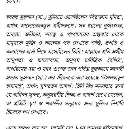
১০৭)।
হযরত মুহাম্মদ (সা.) দুনিয়ায় এসেছিলেন ‘সিরাজাম মুনিরা’,
অর্থাৎ আলোকোজ্জ্বল প্রদীপরূপে। সব ধরনের কুসংস্কার,
অন্যায়, অবিচার, দাসত্ব ও পাপাচারের অন্ধকার থেকে
মানুষকে মুক্তি ও আলোর পথ দেখাতে শান্তি, প্রগতি ও
কল্যাণের বার্তা নিয়ে এসেছিলেন তিনি। আল্লাহর প্রতি অসীম
আনুগত্য ও ভালোবাসা, অনুপম চারিত্রিক বৈশিষ্ট্য,
অপরিমেয় দয়া ও মহৎ গুণের জন্য পবিত্র কুরআনে মহানবী
হযরত মুহাম্মদ (সা.)-এর জীবনকে বলা হয়েছে ‘উসওয়াতুন
হাসানাহ্’, অর্থাৎ সুন্দরতম আদর্শ। তিনি বিশ্ব মানবতার জন্য
যে অনিন্দ্য সুন্দর, অনুসরণীয় শিক্ষা ও আদর্শ রেখে গেছেন,
তা প্রতিটি যুগ ও শতাব্দীর মানুষের জন্য মুক্তির দিশারি
হিসেবে পথ দেখাবে।
এতে আরও বলা হয়, মহানবী (সা.)-এর অনুপম জীবনাদর্শ,