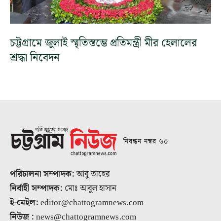
চট্টগ্রামে জুলাই স্মৃতিস্তম্ভে প্রতিমন্ত্রী মীর হেলালের
শ্রদ্ধা নিবেদন
নিবন্ধন নম্বর ৬০
পরিচালনা সম্পাদক:
আবু তাহের
নির্বাহী সম্পাদক:
মোঃ আবুল হাসান
ই-মেইল:
editor@chattogramnews.com
নিউজ :
news@chattogramnews.com