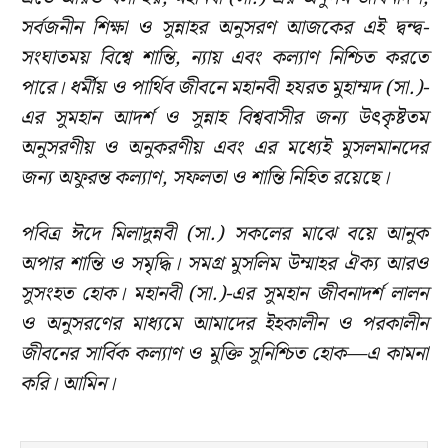
সর্বজনীন শিক্ষা ও সুন্নাহর অনুসরণ আজকের এই দ্বন্দ্ব-
সংঘাতময় বিশ্বে শান্তি, ন্যায় এবং কল্যাণ নিশ্চিত করতে
পারে। ধর্মীয় ও পার্থিব জীবনে মহানবী হযরত মুহাম্মদ (সা.)-
এর সুমহান আদর্শ ও সুন্নাহ বিশ্ববাসীর জন্য উৎকৃষ্টতম
অনুসরণীয় ও অনুকরণীয় এবং এর মধ্যেই মুসলমানদের
জন্য অফুরন্ত কল্যাণ, সফলতা ও শান্তি নিহিত রয়েছে।
পবিত্র ঈদে মিলাদুন্নবী (সা.) সকলের মাঝে বয়ে আনুক
অপার শান্তি ও সমৃদ্ধি। সমগ্র মুসলিম উম্মাহর ঐক্য আরও
সুসংহত হোক। মহানবী (সা.)-এর সুমহান জীবনাদর্শ লালন
ও অনুসরণের মাধ্যমে আমাদের ইহকালীন ও পরকালীন
জীবনের সার্বিক কল্যাণ ও মুক্তি সুনিশ্চিত হোক—এ কামনা
করি। আমিন।