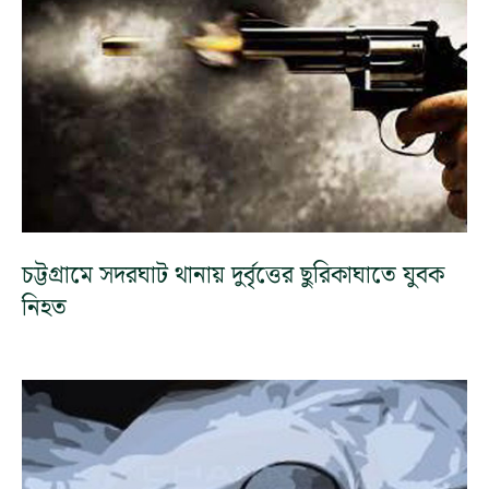
চট্টগ্রামে সদরঘাট থানায় দুর্বৃত্তের ছুরিকাঘাতে যুবক
নিহত