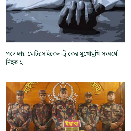
পতেঙ্গায় মোটরসাইকেল-ট্রাকের মুখোমুখি সংঘর্ষে
নিহত ২