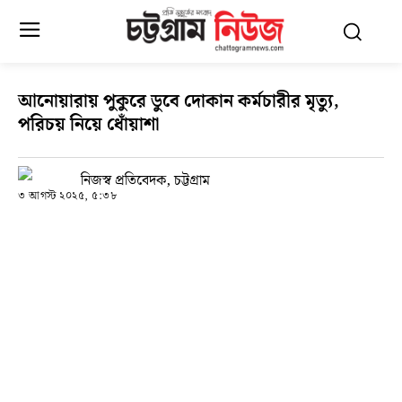
আনোয়ারায় পুকুরে ডুবে দোকান কর্মচারীর মৃত্যু,
পরিচয় নিয়ে ধোঁয়াশা
নিজস্ব প্রতিবেদক, চট্টগ্রাম
৩ আগস্ট ২০২৫, ৫:৩৮