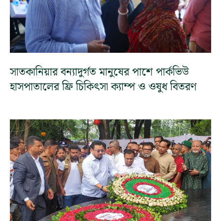
সাতকানিয়ার বন্যাদুর্গত মানুষের পাশে পার্কভিউ
হাসপাতালের ফ্রি চিকিৎসা ক্যাম্প ও ওষুধ বিতরণ