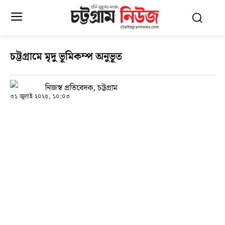
চট্টগ্রামে মৃদু ভূমিকম্প অনুভূত
নিজস্ব প্রতিবেদক, চট্টগ্রাম
৩১ জুলাই ২০২৫, ১০:০৩