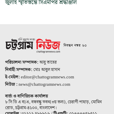
জুলাই স্মৃতিস্তম্ভে সিএমপির শ্রদ্ধাঞ্জলি
নিবন্ধন নম্বর ৬০
পরিচালনা সম্পাদক:
আবু তাহের
নির্বাহী সম্পাদক:
মোঃ আবুল হাসান
ই-মেইল:
editor@chattogramnews.com
নিউজ :
news@chattogramnews.com
বার্তা ও বাণিজ্যিক কার্যালয়
৮ সি ডি এ বা/এ, বঙ্গবন্ধু ভবন(৩য় তলা), চেরাগী পাহাড়, মোমিন
রোড, চট্টগ্রাম-৪১০০, বাংলাদেশ।
মোবাইল :
০১৯১৯ ৭৮৮৮১৬ /
টিএন্ডটি:
০২৩৩৩৩৫৮৫১১