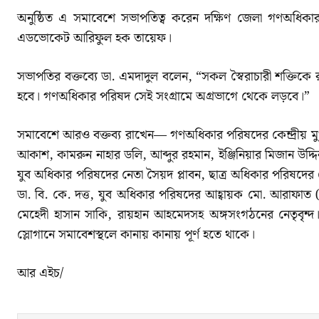
অনুষ্ঠিত এ সমাবেশে সভাপতিত্ব করেন দক্ষিণ জেলা গণঅধিকার
এডভোকেট আরিফুল হক তায়েফ।
সভাপতির বক্তব্যে ডা. এমদাদুল বলেন, “সকল স্বৈরাচারী শক্তিকে
হবে। গণঅধিকার পরিষদ সেই সংগ্রামে অগ্রভাগে থেকে লড়বে।”
সমাবেশে আরও বক্তব্য রাখেন— গণঅধিকার পরিষদের কেন্দ্রীয় মুখপ
আকাশ, কামরুন নাহার ডলি, আব্দুর রহমান, ইঞ্জিনিয়ার মিজান উদ্
যুব অধিকার পরিষদের নেতা সৈয়দ প্লাবন, ছাত্র অধিকার পরিষদের ক
ডা. বি. কে. দত্ত, যুব অধিকার পরিষদের আহ্বায়ক মো. আরাফা
মেহেদী হাসান সাকি, রায়হান আহমেদসহ অঙ্গসংগঠনের নেতৃবৃন্দ।
স্লোগানে সমাবেশস্থলে কানায় কানায় পূর্ণ হতে থাকে।
আর এইচ/