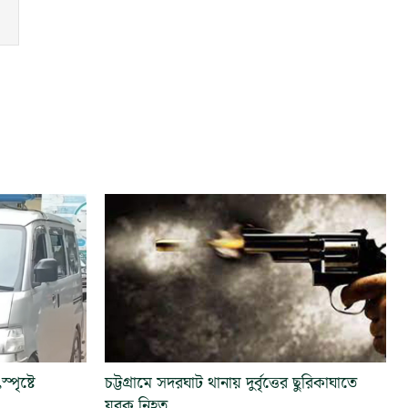
পৃষ্টে
চট্টগ্রামে সদরঘাট থানায় দুর্বৃত্তের ছুরিকাঘাতে
যুবক নিহত