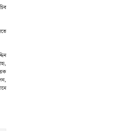
চিব
লতে
দিন
হা,
ায়ক
েন,
ানে