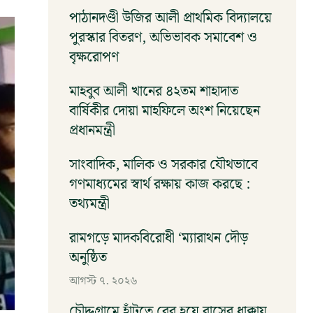
পাঠানদণ্ডী উজির আলী প্রাথমিক বিদ্যালয়ে
পুরস্কার বিতরণ, অভিভাবক সমাবেশ ও
বৃক্ষরোপণ
আগস্ট ৭, ২০২৬
মাহবুব আলী খানের ৪২তম শাহাদাত
বার্ষিকীর দোয়া মাহফিলে অংশ নিয়েছেন
প্রধানমন্ত্রী
আগস্ট ৭, ২০২৬
সাংবাদিক, মালিক ও সরকার যৌথভাবে
গণমাধ্যমের স্বার্থ রক্ষায় কাজ করছে :
তথ্যমন্ত্রী
আগস্ট ৭, ২০২৬
রামগড়ে মাদকবিরোধী ‘ম্যারাথন দৌড়
অনুষ্ঠিত
আগস্ট ৭, ২০২৬
চৌদ্দগ্রামে হাঁটতে বের হয়ে বাসের ধাক্কায়