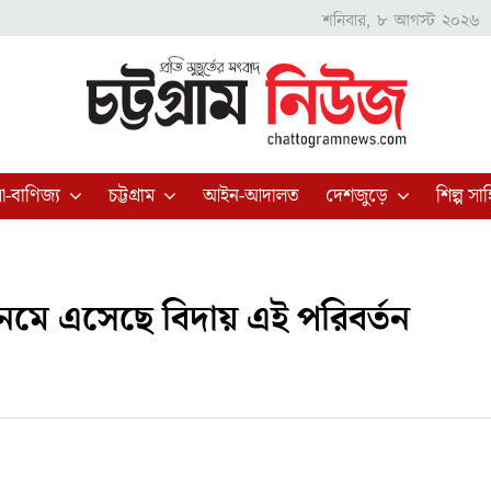
শনিবার, ৮ আগস্ট ২০২৬
া-বাণিজ্য
চট্টগ্রাম
আইন-আদালত
দেশজুড়ে
শিল্প সাহ
 নেমে এসেছে বিদায় এই পরিবর্তন