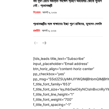
নদী দূষণ রোধে সমন্বিত পদক্ষেপ গ্রহণে অবহেলার কোনো সুযোগ
নেই : প্রধানমন্ত্রী
শিরোনাম
আগস্ট ৬, ২০২৬
প্রধানমন্ত্রীর সঙ্গে সাক্ষাতের ইচ্ছা পূরণ রাকিবের, তুললেন সেলফি
রাজনীতি
আগস্ট ৬, ২০২৬
[tds_leads title_text=”Subscribe”
input_placeholder=”Email address”
btn_horiz_align=”content-horiz-center”
pp_checkbox=”yes”
pp_msg=”SSd2ZSUyMHJlYWQlMjBhbmQlMjBhY
f_title_font_family=”653″
f_title_font_size=”eyJhbGwiOiIyNCIsInBvcnRy
f_title_font_line_height=”1″
f_title_font_weight=”700″
f_title_font_spacing=”-1″