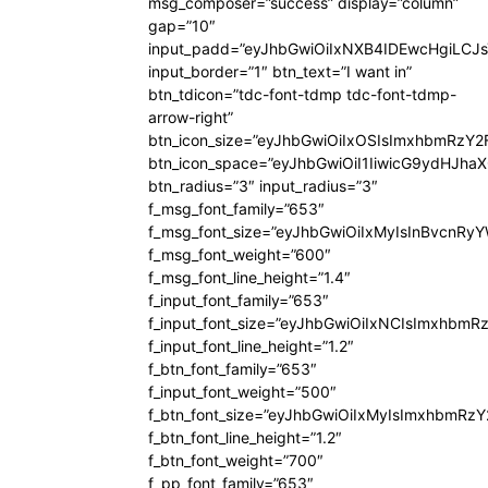
msg_composer=”success” display=”column”
gap=”10″
input_padd=”eyJhbGwiOiIxNXB4IDEwcHgiLCJ
input_border=”1″ btn_text=”I want in”
btn_tdicon=”tdc-font-tdmp tdc-font-tdmp-
arrow-right”
btn_icon_size=”eyJhbGwiOiIxOSIsImxhbmRzY2
btn_icon_space=”eyJhbGwiOiI1IiwicG9ydHJhaX
btn_radius=”3″ input_radius=”3″
f_msg_font_family=”653″
f_msg_font_size=”eyJhbGwiOiIxMyIsInBvcnRyYW
f_msg_font_weight=”600″
f_msg_font_line_height=”1.4″
f_input_font_family=”653″
f_input_font_size=”eyJhbGwiOiIxNCIsImxhbmR
f_input_font_line_height=”1.2″
f_btn_font_family=”653″
f_input_font_weight=”500″
f_btn_font_size=”eyJhbGwiOiIxMyIsImxhbmRz
f_btn_font_line_height=”1.2″
f_btn_font_weight=”700″
f_pp_font_family=”653″