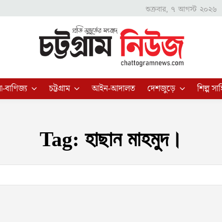
শুক্রবার, ৭ আগস্ট ২০২৬
া-বাণিজ্য
চট্টগ্রাম
আইন-আদালত
দেশজুড়ে
শিল্প সাহ
Tag:
হাছান মাহমুদ।