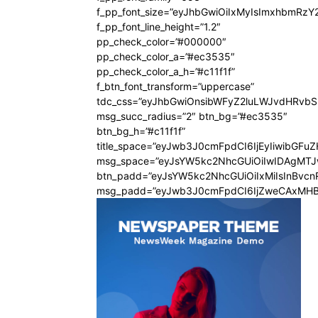
f_pp_font_size=”eyJhbGwiOiIxMyIsImxhbmRzY
f_pp_font_line_height=”1.2″
pp_check_color=”#000000″
pp_check_color_a=”#ec3535″
pp_check_color_a_h=”#c11f1f”
f_btn_font_transform=”uppercase”
tdc_css=”eyJhbGwiOnsibWFyZ2luLWJvdHRvb
msg_succ_radius=”2″ btn_bg=”#ec3535″
btn_bg_h=”#c11f1f”
title_space=”eyJwb3J0cmFpdCI6IjEyIiwibGFu
msg_space=”eyJsYW5kc2NhcGUiOiIwIDAgMT
btn_padd=”eyJsYW5kc2NhcGUiOiIxMiIsInBvcn
msg_padd=”eyJwb3J0cmFpdCI6IjZweCAxMHB