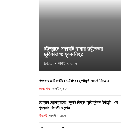
চট্টগ্রামে সদরঘাট থানায় দুর্বৃত্তের
ছুরিকাঘাতে যুবক নিহত
Editor
-
আগস্ট ৭, ২০২৬
পতেঙ্গায় মোটরসাইকেল-ট্রাকের মুখোমুখি সংঘর্ষে নিহত ২
জেলার খবর
আগস্ট ৭, ২০২৬
চট্টগ্রাম প্রেসক্লাবের ‘জুলাই বিপ্লব স্মৃতি ফুটবল টুর্নামেন্ট’-এর
পুরস্কার বিতরণী অনুষ্ঠান
ক্রিকেট
আগস্ট ৬, ২০২৬