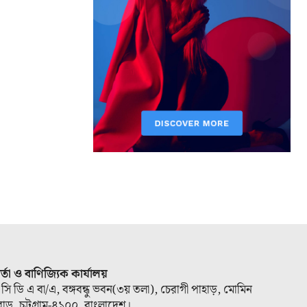
ার্তা ও বাণিজ্যিক কার্যালয়
 সি ডি এ বা/এ, বঙ্গবন্ধু ভবন(৩য় তলা), চেরাগী পাহাড়, মোমিন
োড, চট্টগ্রাম-৪১০০, বাংলাদেশ।