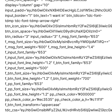
display=”column” gap=”10″
input_padd=”eyJhbGwiOiIxNXB4IDEwcHgiLCJsYW5kc2NhcGUiO
input_border=”1″ btn_text=”I want in” btn_tdicon=”tdc-font-
tdmp tdc-font-tdmp-arrow-right”
btn_icon_size=”eyJhbGwiOiIxOSIsImxhbmRzY2FwZSI6IjE3Iiwic
btn_icon_space=”eyJhbGwiOiI1IiwicG9ydHJhaXQiOiIzIn0=”
btn_radius=”3″ input_radius=”3″ f_msg_font_family=”653″
f_msg_font_size=”eyJhbGwiOiIxMyIsInBvcnRyYWl0IjoiMTIifQ==”
f_msg_font_weight=”600″ f_msg_font_line_height=”1.4″
f_input_font_family=”653″
f_input_font_size=”eyJhbGwiOiIxNCIsImxhbmRzY2FwZSI6IjEzIiw
f_input_font_line_height=”1.2″ f_btn_font_family=”653″
f_input_font_weight=”500″
f_btn_font_size=”eyJhbGwiOiIxMyIsImxhbmRzY2FwZSI6IjEyIiwi
f_btn_font_line_height=”1.2″ f_btn_font_weight=”700″
f_pp_font_family=”653″
f_pp_font_size=”eyJhbGwiOiIxMyIsImxhbmRzY2FwZSI6IjEyIiwi
f_pp_font_line_height=”1.2″ pp_check_color=”#000000″
pp_check_color_a=”#ec3535″ pp_check_color_a_h=”#c11f1f”
f_btn_font_transform=”uppercase”
tdc_css=”eyJhbGwiOnsibWFyZ2luLWJvdHRvbSI6IjQwIiwiZGlz