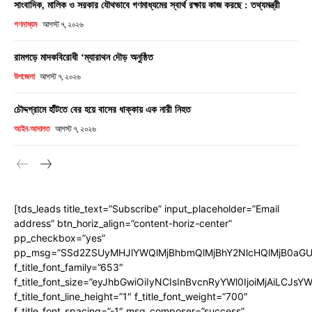
সাংবাদিক, মালিক ও সরকার যৌথভাবে গণমাধ্যমের স্বার্থ রক্ষায় কাজ করছে : তথ্যমন্ত্রী
গণমাধ্যম
আগস্ট ৭, ২০২৬
রামগড়ে মাদকবিরোধী ‘ম্যারাথন দৌড় অনুষ্ঠিত
উপজেলা
আগস্ট ৭, ২০২৬
চৌদ্দগ্রামে হাঁটতে বের হয়ে বাসের ধাক্কায় এক নারী নিহত
আইন-আদালত
আগস্ট ৭, ২০২৬
[tds_leads title_text=”Subscribe” input_placeholder=”Email
address” btn_horiz_align=”content-horiz-center”
pp_checkbox=”yes”
pp_msg=”SSd2ZSUyMHJlYWQlMjBhbmQlMjBhY2NlcHQlMjB0aGU
f_title_font_family=”653″
f_title_font_size=”eyJhbGwiOiIyNCIsInBvcnRyYWl0IjoiMjAiLCJs
f_title_font_line_height=”1″ f_title_font_weight=”700″
f_title_font_spacing=”-1″ msg_composer=”success”