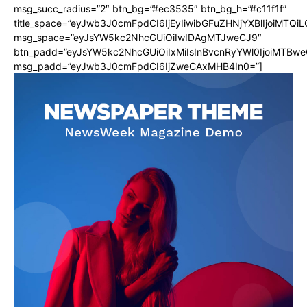
msg_succ_radius=”2″ btn_bg=”#ec3535″ btn_bg_h=”#c11f1f”
title_space=”eyJwb3J0cmFpdCI6IjEyIiwibGFuZHNjYXBlIjoiMTQi
msg_space=”eyJsYW5kc2NhcGUiOiIwIDAgMTJweCJ9″
btn_padd=”eyJsYW5kc2NhcGUiOiIxMiIsInBvcnRyYWl0IjoiMTBwe
msg_padd=”eyJwb3J0cmFpdCI6IjZweCAxMHB4In0=”]