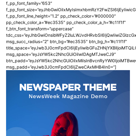
f_pp_font_family=”653″
f_pp_font_size=”eyJhbGwiOiIxMyIsImxhbmRzY2FwZSI6IjEyIiwi
f_pp_font_line_height=”1.2″ pp_check_color=”#000000″
pp_check_color_a=”#ec3535″ pp_check_color_a_h=”#c11f1f”
f_btn_font_transform=”uppercase”
tdc_css=”eyJhbGwiOnsibWFyZ2luLWJvdHRvbSI6IjQwIiwiZGlz
msg_succ_radius=”2″ btn_bg=”#ec3535″ btn_bg_h=”#c11f1f”
title_space=”eyJwb3J0cmFpdCI6IjEyIiwibGFuZHNjYXBlIjoiMTQi
msg_space=”eyJsYW5kc2NhcGUiOiIwIDAgMTJweCJ9″
btn_padd=”eyJsYW5kc2NhcGUiOiIxMiIsInBvcnRyYWl0IjoiMTBwe
msg_padd=”eyJwb3J0cmFpdCI6IjZweCAxMHB4In0=”]