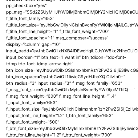
pp_checkbox=”yes”
pp_msg=”SSd2ZSUyMHJlYWQlMjBhbmQlMjBhY2NlcHQlMjB0aGU
f_title_font_family=”653″
f_title_font_size=”eyJhbGwiOiIyNCIsInBvcnRyYWl0IjoiMjAiLCJs
f_title_font_line_height=”1″ f_title_font_weight=”700″
f_title_font_spacing=”-1″ msg_composer=”success”
display=”column” gap=”10″
input_padd=”eyJhbGwiOiIxNXB4IDEwcHgiLCJsYW5kc2NhcGUiO
input_border=”1″ btn_text=”I want in” btn_tdicon=”tdc-font-
tdmp tdc-font-tdmp-arrow-right”
btn_icon_size=”eyJhbGwiOiIxOSIsImxhbmRzY2FwZSI6IjE3Iiwic
btn_icon_space=”eyJhbGwiOiI1IiwicG9ydHJhaXQiOiIzIn0=”
btn_radius=”3″ input_radius=”3″ f_msg_font_family=”653″
f_msg_font_size=”eyJhbGwiOiIxMyIsInBvcnRyYWl0IjoiMTIifQ==”
f_msg_font_weight=”600″ f_msg_font_line_height=”1.4″
f_input_font_family=”653″
f_input_font_size=”eyJhbGwiOiIxNCIsImxhbmRzY2FwZSI6IjEzIiw
f_input_font_line_height=”1.2″ f_btn_font_family=”653″
f_input_font_weight=”500″
f_btn_font_size=”eyJhbGwiOiIxMyIsImxhbmRzY2FwZSI6IjEyIiwi
f_btn_font_line_height=”1.2″ f_btn_font_weight=”700″