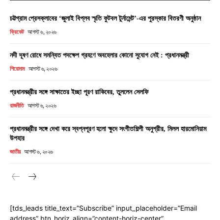
চট্টগ্রাম প্রেসক্লাবের ‘জুলাই বিপ্লব স্মৃতি ফুটবল টুর্নামেন্ট’-এর পুরস্কার বিতরণী অনুষ্ঠান
ক্রিকেট
আগস্ট ৬, ২০২৬
নদী দূষণ রোধে সমন্বিত পদক্ষেপ গ্রহণে অবহেলার কোনো সুযোগ নেই : প্রধানমন্ত্রী
শিরোনাম
আগস্ট ৬, ২০২৬
প্রধানমন্ত্রীর সঙ্গে সাক্ষাতের ইচ্ছা পূরণ রাকিবের, তুললেন সেলফি
রাজনীতি
আগস্ট ৬, ২০২৬
প্রধানমন্ত্রীর সঙ্গে দেখা করে স্বপ্নপূরণ হলো ক্ষুদে সংগীতশিল্পী অনুশ্রীর, মিলল হারমোনিয়াম
উপহার
জাতীয়
আগস্ট ৬, ২০২৬
[tds_leads title_text=”Subscribe” input_placeholder=”Email
address” btn_horiz_align=”content-horiz-center”