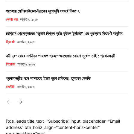
পতেঙ্গায় মোটরসাইকেল-ট্রাকের মুখোমুখি সংঘর্ষে নিহত ২
জেলার খবর
আগস্ট ৭, ২০২৬
চট্টগ্রাম প্রেসক্লাবের ‘জুলাই বিপ্লব স্মৃতি ফুটবল টুর্নামেন্ট’-এর পুরস্কার বিতরণী অনুষ্ঠান
ক্রিকেট
আগস্ট ৬, ২০২৬
নদী দূষণ রোধে সমন্বিত পদক্ষেপ গ্রহণে অবহেলার কোনো সুযোগ নেই : প্রধানমন্ত্রী
শিরোনাম
আগস্ট ৬, ২০২৬
প্রধানমন্ত্রীর সঙ্গে সাক্ষাতের ইচ্ছা পূরণ রাকিবের, তুললেন সেলফি
রাজনীতি
আগস্ট ৬, ২০২৬
[tds_leads title_text=”Subscribe” input_placeholder=”Email
address” btn_horiz_align=”content-horiz-center”
pp_checkbox=”yes”