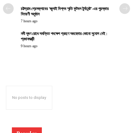
চট্টগ্রাম প্রেসক্লাবের ‘জুলাই বিপ্লব স্মৃতি ফুটবল টুর্নামেন্ট’-এর পুরস্কার
বিতরণী অনুষ্ঠান
7 hours ago
নদী দূষণ রোধে সমন্বিত পদক্ষেপ গ্রহণে অবহেলার কোনো সুযোগ নেই :
প্রধানমন্ত্রী
9 hours ago
No posts to display