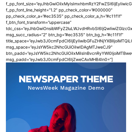
f_pp_font_size=”eyJhbGwiOiIxMyIsImxhbmRzY2FwZSI6IjEyIiwi
f_pp_font_line_height=”1.2″ pp_check_color=”#000000″
pp_check_color_a=”#ec3535″ pp_check_color_a_h=”#c11f1f”
f_btn_font_transform=”uppercase”
tdc_css=”eyJhbGwiOnsibWFyZ2luLWJvdHRvbSI6IjQwIiwiZGlz
msg_succ_radius=”2″ btn_bg=”#ec3535″ btn_bg_h=”#c11f1f”
title_space=”eyJwb3J0cmFpdCI6IjEyIiwibGFuZHNjYXBlIjoiMTQi
msg_space=”eyJsYW5kc2NhcGUiOiIwIDAgMTJweCJ9″
btn_padd=”eyJsYW5kc2NhcGUiOiIxMiIsInBvcnRyYWl0IjoiMTBwe
msg_padd=”eyJwb3J0cmFpdCI6IjZweCAxMHB4In0=”]