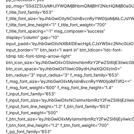
pp_msg=”SSd2ZSUyMHJlYWQlMjBhbmQlMjBhY2NlcHQlMjB0aGU
f_title_font_family=”653″
f_title_font_size=”eyJhbGwiOiIyNCIsInBvcnRyYWl0IjoiMjAiLCJs
f_title_font_line_height=”1″ f_title_font_weight=”700″
f_title_font_spacing=”-1″ msg_composer=”success”
display=”column” gap=”10″
input_padd=”eyJhbGwiOiIxNXB4IDEwcHgiLCJsYW5kc2NhcGUiO
input_border=”1″ btn_text=”I want in” btn_tdicon=”tdc-font-
tdmp tdc-font-tdmp-arrow-right”
btn_icon_size=”eyJhbGwiOiIxOSIsImxhbmRzY2FwZSI6IjE3Iiwic
btn_icon_space=”eyJhbGwiOiI1IiwicG9ydHJhaXQiOiIzIn0=”
btn_radius=”3″ input_radius=”3″ f_msg_font_family=”653″
f_msg_font_size=”eyJhbGwiOiIxMyIsInBvcnRyYWl0IjoiMTIifQ==”
f_msg_font_weight=”600″ f_msg_font_line_height=”1.4″
f_input_font_family=”653″
f_input_font_size=”eyJhbGwiOiIxNCIsImxhbmRzY2FwZSI6IjEzIiw
f_input_font_line_height=”1.2″ f_btn_font_family=”653″
f_input_font_weight=”500″
f_btn_font_size=”eyJhbGwiOiIxMyIsImxhbmRzY2FwZSI6IjEyIiwi
f_btn_font_line_height=”1.2″ f_btn_font_weight=”700″
f_pp_font_family=”653″