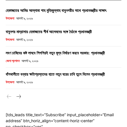
হেফাজতের আমির আল্লামা শাহ মুহিব্বুল্লাহ বাবুনগরীর সাথে প্রধানমন্ত্রীর সাক্ষাৎ
উপজেলা
আগস্ট ৯, ২০২৬
বাবুনগর মাদ্রাসায় হেফাজতের শীর্ষ আলেমদের সঙ্গে বৈঠকে প্রধানমন্ত্রী
উপজেলা
আগস্ট ৯, ২০২৬
লবণ চাষিদের কষ্ট লাঘবে শিগগিরই নতুন মূল্য নির্ধারণ করবে সরকার: প্রধানমন্ত্রী
জেলা প্রশাসন
আগস্ট ৯, ২০২৬
বাঁশখালীতে বন্যায় ক্ষতিগ্রস্তদের হাতে নতুন ঘরের চাবি তুলে দিলেন প্রধানমন্ত্রী
উপজেলা
আগস্ট ৯, ২০২৬
[tds_leads title_text=”Subscribe” input_placeholder=”Email
address” btn_horiz_align=”content-horiz-center”
pp_checkbox=”yes”