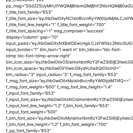
pp_msg=”SSd2ZSUyMHJlYWQlMjBhbmQlMjBhY2NlcHQlMjB0aGU
f_title_font_family=”653″
f_title_font_size=”eyJhbGwiOiIyNCIsInBvcnRyYWl0IjoiMjAiLCJs
f_title_font_line_height=”1″ f_title_font_weight=”700″
f_title_font_spacing=”-1″ msg_composer=”success”
display=”column” gap=”10″
input_padd=”eyJhbGwiOiIxNXB4IDEwcHgiLCJsYW5kc2NhcGUiO
input_border=”1″ btn_text=”I want in” btn_tdicon=”tdc-font-
tdmp tdc-font-tdmp-arrow-right”
btn_icon_size=”eyJhbGwiOiIxOSIsImxhbmRzY2FwZSI6IjE3Iiwic
btn_icon_space=”eyJhbGwiOiI1IiwicG9ydHJhaXQiOiIzIn0=”
btn_radius=”3″ input_radius=”3″ f_msg_font_family=”653″
f_msg_font_size=”eyJhbGwiOiIxMyIsInBvcnRyYWl0IjoiMTIifQ==”
f_msg_font_weight=”600″ f_msg_font_line_height=”1.4″
f_input_font_family=”653″
f_input_font_size=”eyJhbGwiOiIxNCIsImxhbmRzY2FwZSI6IjEzIiw
f_input_font_line_height=”1.2″ f_btn_font_family=”653″
f_input_font_weight=”500″
f_btn_font_size=”eyJhbGwiOiIxMyIsImxhbmRzY2FwZSI6IjEyIiwi
f_btn_font_line_height=”1.2″ f_btn_font_weight=”700″
f_pp_font_family=”653″