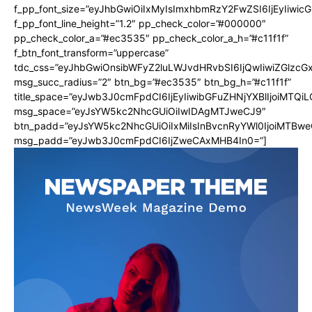
f_pp_font_size=”eyJhbGwiOiIxMyIsImxhbmRzY2FwZSI6IjEyIiwi
f_pp_font_line_height=”1.2″ pp_check_color=”#000000″
pp_check_color_a=”#ec3535″ pp_check_color_a_h=”#c11f1f”
f_btn_font_transform=”uppercase”
tdc_css=”eyJhbGwiOnsibWFyZ2luLWJvdHRvbSI6IjQwIiwiZGlz
msg_succ_radius=”2″ btn_bg=”#ec3535″ btn_bg_h=”#c11f1f”
title_space=”eyJwb3J0cmFpdCI6IjEyIiwibGFuZHNjYXBlIjoiMTQi
msg_space=”eyJsYW5kc2NhcGUiOiIwIDAgMTJweCJ9″
btn_padd=”eyJsYW5kc2NhcGUiOiIxMiIsInBvcnRyYWl0IjoiMTBwe
msg_padd=”eyJwb3J0cmFpdCI6IjZweCAxMHB4In0=”]