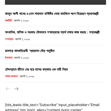
মাহবুব আলী খানের ৪২তম শাহাদাত বার্ষিকীর দোয়া মাহফিলে অংশ নিয়েছেন প্রধানমন্ত্রী
রাজনীতি
আগস্ট ৭, ২০২৬
সাংবাদিক, মালিক ও সরকার যৌথভাবে গণমাধ্যমের স্বার্থ রক্ষায় কাজ করছে : তথ্যমন্ত্রী
গণমাধ্যম
আগস্ট ৭, ২০২৬
রামগড়ে মাদকবিরোধী ‘ম্যারাথন দৌড় অনুষ্ঠিত
উপজেলা
আগস্ট ৭, ২০২৬
চৌদ্দগ্রামে হাঁটতে বের হয়ে বাসের ধাক্কায় এক নারী নিহত
আইন-আদালত
আগস্ট ৭, ২০২৬
[tds_leads title_text=”Subscribe” input_placeholder=”Email
address” btn_horiz_align=”content-horiz-center”