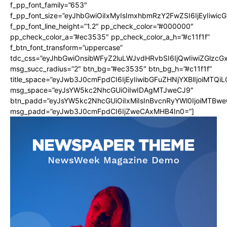
f_pp_font_family=”653″
f_pp_font_size=”eyJhbGwiOiIxMyIsImxhbmRzY2FwZSI6IjEyIiwi
f_pp_font_line_height=”1.2″ pp_check_color=”#000000″
pp_check_color_a=”#ec3535″ pp_check_color_a_h=”#c11f1f”
f_btn_font_transform=”uppercase”
tdc_css=”eyJhbGwiOnsibWFyZ2luLWJvdHRvbSI6IjQwIiwiZGlz
msg_succ_radius=”2″ btn_bg=”#ec3535″ btn_bg_h=”#c11f1f”
title_space=”eyJwb3J0cmFpdCI6IjEyIiwibGFuZHNjYXBlIjoiMTQi
msg_space=”eyJsYW5kc2NhcGUiOiIwIDAgMTJweCJ9″
btn_padd=”eyJsYW5kc2NhcGUiOiIxMiIsInBvcnRyYWl0IjoiMTBwe
msg_padd=”eyJwb3J0cmFpdCI6IjZweCAxMHB4In0=”]