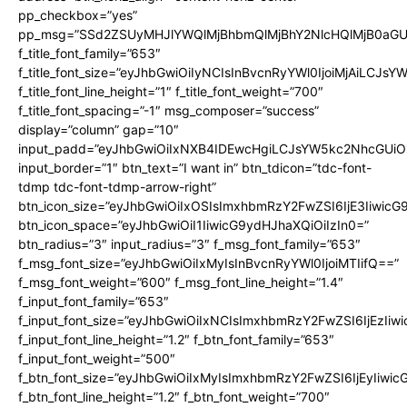
pp_checkbox=”yes”
pp_msg=”SSd2ZSUyMHJlYWQlMjBhbmQlMjBhY2NlcHQlMjB0aGU
f_title_font_family=”653″
f_title_font_size=”eyJhbGwiOiIyNCIsInBvcnRyYWl0IjoiMjAiLCJs
f_title_font_line_height=”1″ f_title_font_weight=”700″
f_title_font_spacing=”-1″ msg_composer=”success”
display=”column” gap=”10″
input_padd=”eyJhbGwiOiIxNXB4IDEwcHgiLCJsYW5kc2NhcGUiO
input_border=”1″ btn_text=”I want in” btn_tdicon=”tdc-font-
tdmp tdc-font-tdmp-arrow-right”
btn_icon_size=”eyJhbGwiOiIxOSIsImxhbmRzY2FwZSI6IjE3Iiwic
btn_icon_space=”eyJhbGwiOiI1IiwicG9ydHJhaXQiOiIzIn0=”
btn_radius=”3″ input_radius=”3″ f_msg_font_family=”653″
f_msg_font_size=”eyJhbGwiOiIxMyIsInBvcnRyYWl0IjoiMTIifQ==”
f_msg_font_weight=”600″ f_msg_font_line_height=”1.4″
f_input_font_family=”653″
f_input_font_size=”eyJhbGwiOiIxNCIsImxhbmRzY2FwZSI6IjEzIiw
f_input_font_line_height=”1.2″ f_btn_font_family=”653″
f_input_font_weight=”500″
f_btn_font_size=”eyJhbGwiOiIxMyIsImxhbmRzY2FwZSI6IjEyIiwi
f_btn_font_line_height=”1.2″ f_btn_font_weight=”700″