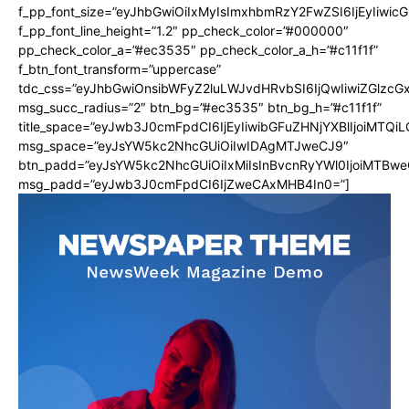
f_pp_font_size=”eyJhbGwiOiIxMyIsImxhbmRzY2FwZSI6IjEyIiwi
f_pp_font_line_height=”1.2″ pp_check_color=”#000000″
pp_check_color_a=”#ec3535″ pp_check_color_a_h=”#c11f1f”
f_btn_font_transform=”uppercase”
tdc_css=”eyJhbGwiOnsibWFyZ2luLWJvdHRvbSI6IjQwIiwiZGlz
msg_succ_radius=”2″ btn_bg=”#ec3535″ btn_bg_h=”#c11f1f”
title_space=”eyJwb3J0cmFpdCI6IjEyIiwibGFuZHNjYXBlIjoiMTQi
msg_space=”eyJsYW5kc2NhcGUiOiIwIDAgMTJweCJ9″
btn_padd=”eyJsYW5kc2NhcGUiOiIxMiIsInBvcnRyYWl0IjoiMTBwe
msg_padd=”eyJwb3J0cmFpdCI6IjZweCAxMHB4In0=”]