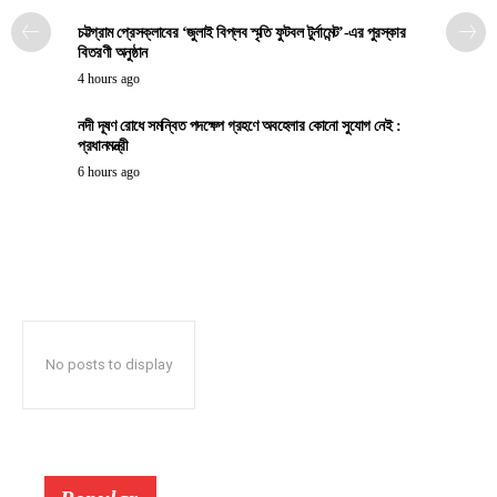
চট্টগ্রাম প্রেসক্লাবের ‘জুলাই বিপ্লব স্মৃতি ফুটবল টুর্নামেন্ট’-এর পুরস্কার
বিতরণী অনুষ্ঠান
4 hours ago
নদী দূষণ রোধে সমন্বিত পদক্ষেপ গ্রহণে অবহেলার কোনো সুযোগ নেই :
প্রধানমন্ত্রী
6 hours ago
No posts to display