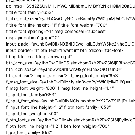
pp_msg=”SSd2ZSUyMHJlYWQlMjBhbmQlMjBhY2NlcHQlMjB0aGU
f_title_font_family=”653″
f_title_font_size=”eyJhbGwiOiIyNCIsInBvcnRyYWl0IjoiMjAiLCJs
f_title_font_line_height=”1″ f_title_font_weight=”700″
f_title_font_spacing=”-1″ msg_composer=”success”
display=”column” gap=”10″
input_padd=”eyJhbGwiOiIxNXB4IDEwcHgiLCJsYW5kc2NhcGUiO
input_border=”1″ btn_text=”I want in” btn_tdicon=”tdc-font-
tdmp tdc-font-tdmp-arrow-right”
btn_icon_size=”eyJhbGwiOiIxOSIsImxhbmRzY2FwZSI6IjE3Iiwic
btn_icon_space=”eyJhbGwiOiI1IiwicG9ydHJhaXQiOiIzIn0=”
btn_radius=”3″ input_radius=”3″ f_msg_font_family=”653″
f_msg_font_size=”eyJhbGwiOiIxMyIsInBvcnRyYWl0IjoiMTIifQ==”
f_msg_font_weight=”600″ f_msg_font_line_height=”1.4″
f_input_font_family=”653″
f_input_font_size=”eyJhbGwiOiIxNCIsImxhbmRzY2FwZSI6IjEzIiw
f_input_font_line_height=”1.2″ f_btn_font_family=”653″
f_input_font_weight=”500″
f_btn_font_size=”eyJhbGwiOiIxMyIsImxhbmRzY2FwZSI6IjEyIiwi
f_btn_font_line_height=”1.2″ f_btn_font_weight=”700″
f_pp_font_family=”653″