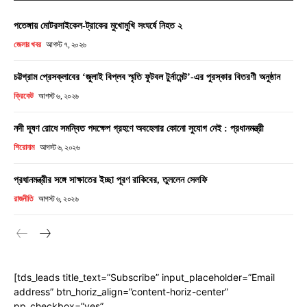
পতেঙ্গায় মোটরসাইকেল-ট্রাকের মুখোমুখি সংঘর্ষে নিহত ২
জেলার খবর
আগস্ট ৭, ২০২৬
চট্টগ্রাম প্রেসক্লাবের ‘জুলাই বিপ্লব স্মৃতি ফুটবল টুর্নামেন্ট’-এর পুরস্কার বিতরণী অনুষ্ঠান
ক্রিকেট
আগস্ট ৬, ২০২৬
নদী দূষণ রোধে সমন্বিত পদক্ষেপ গ্রহণে অবহেলার কোনো সুযোগ নেই : প্রধানমন্ত্রী
শিরোনাম
আগস্ট ৬, ২০২৬
প্রধানমন্ত্রীর সঙ্গে সাক্ষাতের ইচ্ছা পূরণ রাকিবের, তুললেন সেলফি
রাজনীতি
আগস্ট ৬, ২০২৬
[tds_leads title_text=”Subscribe” input_placeholder=”Email
address” btn_horiz_align=”content-horiz-center”
pp_checkbox=”yes”