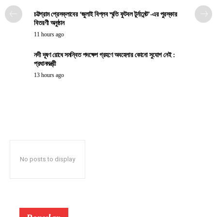
চট্টগ্রাম প্রেসক্লাবের ‘জুলাই বিপ্লব স্মৃতি ফুটবল টুর্নামেন্ট’-এর পুরস্কার
বিতরণী অনুষ্ঠান
11 hours ago
নদী দূষণ রোধে সমন্বিত পদক্ষেপ গ্রহণে অবহেলার কোনো সুযোগ নেই :
প্রধানমন্ত্রী
13 hours ago
No posts to display