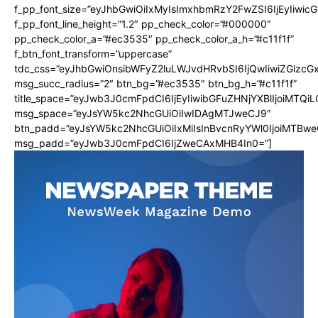
f_pp_font_size=”eyJhbGwiOiIxMyIsImxhbmRzY2FwZSI6IjEyIiwi
f_pp_font_line_height=”1.2″ pp_check_color=”#000000″
pp_check_color_a=”#ec3535″ pp_check_color_a_h=”#c11f1f”
f_btn_font_transform=”uppercase”
tdc_css=”eyJhbGwiOnsibWFyZ2luLWJvdHRvbSI6IjQwIiwiZGlz
msg_succ_radius=”2″ btn_bg=”#ec3535″ btn_bg_h=”#c11f1f”
title_space=”eyJwb3J0cmFpdCI6IjEyIiwibGFuZHNjYXBlIjoiMTQi
msg_space=”eyJsYW5kc2NhcGUiOiIwIDAgMTJweCJ9″
btn_padd=”eyJsYW5kc2NhcGUiOiIxMiIsInBvcnRyYWl0IjoiMTBwe
msg_padd=”eyJwb3J0cmFpdCI6IjZweCAxMHB4In0=”]