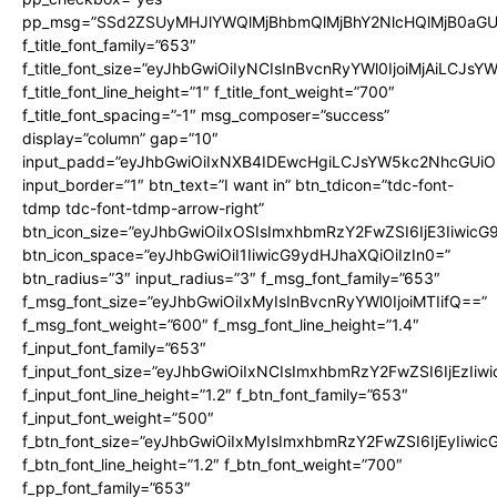
pp_msg=”SSd2ZSUyMHJlYWQlMjBhbmQlMjBhY2NlcHQlMjB0aGU
f_title_font_family=”653″
f_title_font_size=”eyJhbGwiOiIyNCIsInBvcnRyYWl0IjoiMjAiLCJs
f_title_font_line_height=”1″ f_title_font_weight=”700″
f_title_font_spacing=”-1″ msg_composer=”success”
display=”column” gap=”10″
input_padd=”eyJhbGwiOiIxNXB4IDEwcHgiLCJsYW5kc2NhcGUiO
input_border=”1″ btn_text=”I want in” btn_tdicon=”tdc-font-
tdmp tdc-font-tdmp-arrow-right”
btn_icon_size=”eyJhbGwiOiIxOSIsImxhbmRzY2FwZSI6IjE3Iiwic
btn_icon_space=”eyJhbGwiOiI1IiwicG9ydHJhaXQiOiIzIn0=”
btn_radius=”3″ input_radius=”3″ f_msg_font_family=”653″
f_msg_font_size=”eyJhbGwiOiIxMyIsInBvcnRyYWl0IjoiMTIifQ==”
f_msg_font_weight=”600″ f_msg_font_line_height=”1.4″
f_input_font_family=”653″
f_input_font_size=”eyJhbGwiOiIxNCIsImxhbmRzY2FwZSI6IjEzIiw
f_input_font_line_height=”1.2″ f_btn_font_family=”653″
f_input_font_weight=”500″
f_btn_font_size=”eyJhbGwiOiIxMyIsImxhbmRzY2FwZSI6IjEyIiwi
f_btn_font_line_height=”1.2″ f_btn_font_weight=”700″
f_pp_font_family=”653″