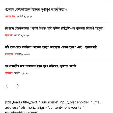
পতেঙ্গায় মোটরসাইকেল-ট্রাকের মুখোমুখি সংঘর্ষে নিহত ২
জেলার খবর
আগস্ট ৭, ২০২৬
চট্টগ্রাম প্রেসক্লাবের ‘জুলাই বিপ্লব স্মৃতি ফুটবল টুর্নামেন্ট’-এর পুরস্কার বিতরণী অনুষ্ঠান
ক্রিকেট
আগস্ট ৬, ২০২৬
নদী দূষণ রোধে সমন্বিত পদক্ষেপ গ্রহণে অবহেলার কোনো সুযোগ নেই : প্রধানমন্ত্রী
শিরোনাম
আগস্ট ৬, ২০২৬
প্রধানমন্ত্রীর সঙ্গে সাক্ষাতের ইচ্ছা পূরণ রাকিবের, তুললেন সেলফি
রাজনীতি
আগস্ট ৬, ২০২৬
[tds_leads title_text=”Subscribe” input_placeholder=”Email
address” btn_horiz_align=”content-horiz-center”
pp_checkbox=”yes”