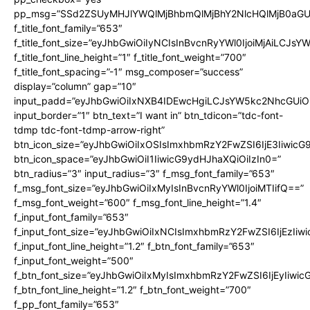
pp_msg=”SSd2ZSUyMHJlYWQlMjBhbmQlMjBhY2NlcHQlMjB0aGU
f_title_font_family=”653″
f_title_font_size=”eyJhbGwiOiIyNCIsInBvcnRyYWl0IjoiMjAiLCJs
f_title_font_line_height=”1″ f_title_font_weight=”700″
f_title_font_spacing=”-1″ msg_composer=”success”
display=”column” gap=”10″
input_padd=”eyJhbGwiOiIxNXB4IDEwcHgiLCJsYW5kc2NhcGUiO
input_border=”1″ btn_text=”I want in” btn_tdicon=”tdc-font-
tdmp tdc-font-tdmp-arrow-right”
btn_icon_size=”eyJhbGwiOiIxOSIsImxhbmRzY2FwZSI6IjE3Iiwic
btn_icon_space=”eyJhbGwiOiI1IiwicG9ydHJhaXQiOiIzIn0=”
btn_radius=”3″ input_radius=”3″ f_msg_font_family=”653″
f_msg_font_size=”eyJhbGwiOiIxMyIsInBvcnRyYWl0IjoiMTIifQ==”
f_msg_font_weight=”600″ f_msg_font_line_height=”1.4″
f_input_font_family=”653″
f_input_font_size=”eyJhbGwiOiIxNCIsImxhbmRzY2FwZSI6IjEzIiw
f_input_font_line_height=”1.2″ f_btn_font_family=”653″
f_input_font_weight=”500″
f_btn_font_size=”eyJhbGwiOiIxMyIsImxhbmRzY2FwZSI6IjEyIiwi
f_btn_font_line_height=”1.2″ f_btn_font_weight=”700″
f_pp_font_family=”653″