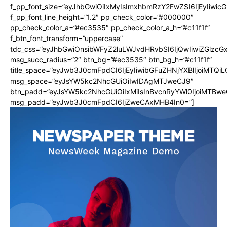
f_pp_font_size=”eyJhbGwiOiIxMyIsImxhbmRzY2FwZSI6IjEyIiwi
f_pp_font_line_height=”1.2″ pp_check_color=”#000000″
pp_check_color_a=”#ec3535″ pp_check_color_a_h=”#c11f1f”
f_btn_font_transform=”uppercase”
tdc_css=”eyJhbGwiOnsibWFyZ2luLWJvdHRvbSI6IjQwIiwiZGlz
msg_succ_radius=”2″ btn_bg=”#ec3535″ btn_bg_h=”#c11f1f”
title_space=”eyJwb3J0cmFpdCI6IjEyIiwibGFuZHNjYXBlIjoiMTQi
msg_space=”eyJsYW5kc2NhcGUiOiIwIDAgMTJweCJ9″
btn_padd=”eyJsYW5kc2NhcGUiOiIxMiIsInBvcnRyYWl0IjoiMTBwe
msg_padd=”eyJwb3J0cmFpdCI6IjZweCAxMHB4In0=”]