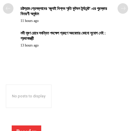
চট্টগ্রাম প্রেসক্লাবের ‘জুলাই বিপ্লব স্মৃতি ফুটবল টুর্নামেন্ট’-এর পুরস্কার
বিতরণী অনুষ্ঠান
11 hours ago
নদী দূষণ রোধে সমন্বিত পদক্ষেপ গ্রহণে অবহেলার কোনো সুযোগ নেই :
প্রধানমন্ত্রী
13 hours ago
No posts to display