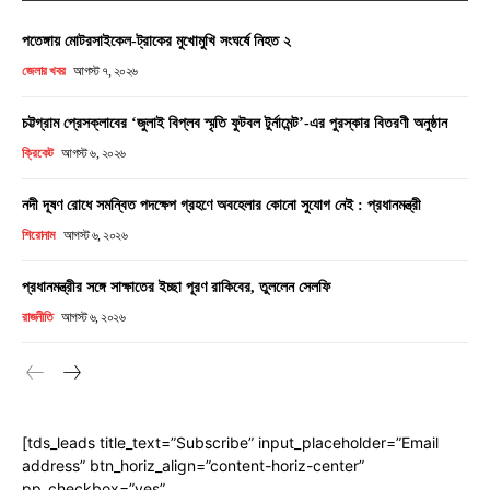
পতেঙ্গায় মোটরসাইকেল-ট্রাকের মুখোমুখি সংঘর্ষে নিহত ২
জেলার খবর
আগস্ট ৭, ২০২৬
চট্টগ্রাম প্রেসক্লাবের ‘জুলাই বিপ্লব স্মৃতি ফুটবল টুর্নামেন্ট’-এর পুরস্কার বিতরণী অনুষ্ঠান
ক্রিকেট
আগস্ট ৬, ২০২৬
নদী দূষণ রোধে সমন্বিত পদক্ষেপ গ্রহণে অবহেলার কোনো সুযোগ নেই : প্রধানমন্ত্রী
শিরোনাম
আগস্ট ৬, ২০২৬
প্রধানমন্ত্রীর সঙ্গে সাক্ষাতের ইচ্ছা পূরণ রাকিবের, তুললেন সেলফি
রাজনীতি
আগস্ট ৬, ২০২৬
[tds_leads title_text=”Subscribe” input_placeholder=”Email
address” btn_horiz_align=”content-horiz-center”
pp_checkbox=”yes”