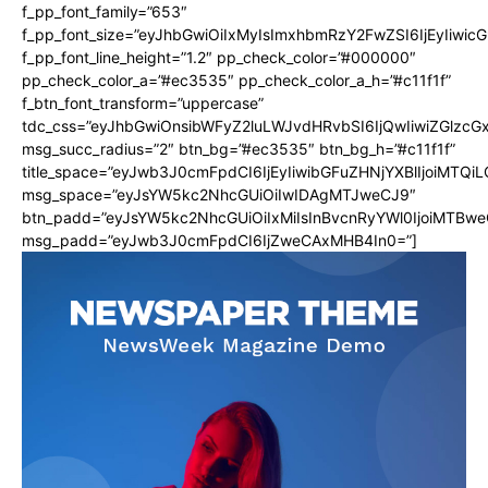
f_pp_font_family=”653″
f_pp_font_size=”eyJhbGwiOiIxMyIsImxhbmRzY2FwZSI6IjEyIiwi
f_pp_font_line_height=”1.2″ pp_check_color=”#000000″
pp_check_color_a=”#ec3535″ pp_check_color_a_h=”#c11f1f”
f_btn_font_transform=”uppercase”
tdc_css=”eyJhbGwiOnsibWFyZ2luLWJvdHRvbSI6IjQwIiwiZGlz
msg_succ_radius=”2″ btn_bg=”#ec3535″ btn_bg_h=”#c11f1f”
title_space=”eyJwb3J0cmFpdCI6IjEyIiwibGFuZHNjYXBlIjoiMTQi
msg_space=”eyJsYW5kc2NhcGUiOiIwIDAgMTJweCJ9″
btn_padd=”eyJsYW5kc2NhcGUiOiIxMiIsInBvcnRyYWl0IjoiMTBwe
msg_padd=”eyJwb3J0cmFpdCI6IjZweCAxMHB4In0=”]