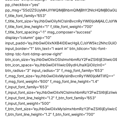
pp_checkbox=”yes”
pp_msg=”SSd2ZSUyMHJlYWQlMjBhbmQlMjBhY2NlcHQlMjB0aGU
f_title_font_family=”653″
f_title_font_size=”eyJhbGwiOiIyNCIsInBvcnRyYWl0IjoiMjAiLCJs
f_title_font_line_height=”1″ f_title_font_weight=”700″
f_title_font_spacing=”-1″ msg_composer=”success”
display=”column” gap=”10″
input_padd=”eyJhbGwiOiIxNXB4IDEwcHgiLCJsYW5kc2NhcGUiO
input_border=”1″ btn_text=”I want in” btn_tdicon=”tdc-font-
tdmp tdc-font-tdmp-arrow-right”
btn_icon_size=”eyJhbGwiOiIxOSIsImxhbmRzY2FwZSI6IjE3Iiwic
btn_icon_space=”eyJhbGwiOiI1IiwicG9ydHJhaXQiOiIzIn0=”
btn_radius=”3″ input_radius=”3″ f_msg_font_family=”653″
f_msg_font_size=”eyJhbGwiOiIxMyIsInBvcnRyYWl0IjoiMTIifQ==”
f_msg_font_weight=”600″ f_msg_font_line_height=”1.4″
f_input_font_family=”653″
f_input_font_size=”eyJhbGwiOiIxNCIsImxhbmRzY2FwZSI6IjEzIiw
f_input_font_line_height=”1.2″ f_btn_font_family=”653″
f_input_font_weight=”500″
f_btn_font_size=”eyJhbGwiOiIxMyIsImxhbmRzY2FwZSI6IjEyIiwi
f_btn_font_line_height=”1.2″ f_btn_font_weight=”700″