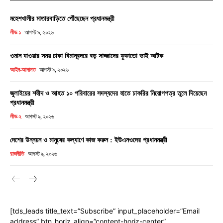
মহেশখালীর মাতারবাড়িতে পৌঁছেছেন প্রধানমন্ত্রী
লীড-১
আগস্ট ৯, ২০২৬
ওমান যাওয়ার সময় ঢাকা বিমানবন্দরে বড় সাজ্জাদের ফুফাতো ভাই আটক
আইন-আদালত
আগস্ট ৯, ২০২৬
জুলাইয়ের শহীদ ও আহত ১০ পরিবারের সদস্যদের হাতে চাকরির নিয়োগপত্র তুলে দিয়েছেন
প্রধানমন্ত্রী
লীড-২
আগস্ট ৯, ২০২৬
দেশের উন্নয়ন ও মানুষের কল্যাণে কাজ করুন : ইউএনওদের প্রধানমন্ত্রী
রাজনীতি
আগস্ট ৯, ২০২৬
[tds_leads title_text=”Subscribe” input_placeholder=”Email
address” btn_horiz_align=”content-horiz-center”