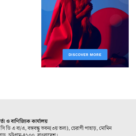
ার্তা ও বাণিজ্যিক কার্যালয়
 সি ডি এ বা/এ, বঙ্গবন্ধু ভবন(৩য় তলা), চেরাগী পাহাড়, মোমিন
োড, চট্টগ্রাম-৪১০০, বাংলাদেশ।