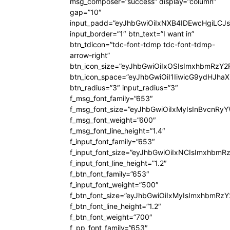
msg_composer=”success” display=”column”
gap=”10″
input_padd=”eyJhbGwiOiIxNXB4IDEwcHgiLCJ
input_border=”1″ btn_text=”I want in”
btn_tdicon=”tdc-font-tdmp tdc-font-tdmp-
arrow-right”
btn_icon_size=”eyJhbGwiOiIxOSIsImxhbmRzY2
btn_icon_space=”eyJhbGwiOiI1IiwicG9ydHJhaX
btn_radius=”3″ input_radius=”3″
f_msg_font_family=”653″
f_msg_font_size=”eyJhbGwiOiIxMyIsInBvcnRyYW
f_msg_font_weight=”600″
f_msg_font_line_height=”1.4″
f_input_font_family=”653″
f_input_font_size=”eyJhbGwiOiIxNCIsImxhbmR
f_input_font_line_height=”1.2″
f_btn_font_family=”653″
f_input_font_weight=”500″
f_btn_font_size=”eyJhbGwiOiIxMyIsImxhbmRz
f_btn_font_line_height=”1.2″
f_btn_font_weight=”700″
f_pp_font_family=”653″