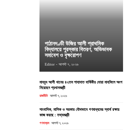
পাঠানদণ্ডী উজির আলী প্রাথমিক
বিদ্যালয়ে পুরস্কার বিতরণ, অভিভাবক
সমাবেশ ও বৃক্ষরোপণ
Editor
-
আগস্ট ৭, ২০২৬
মাহবুব আলী খানের ৪২তম শাহাদাত বার্ষিকীর দোয়া মাহফিলে অংশ
নিয়েছেন প্রধানমন্ত্রী
রাজনীতি
আগস্ট ৭, ২০২৬
সাংবাদিক, মালিক ও সরকার যৌথভাবে গণমাধ্যমের স্বার্থ রক্ষায়
কাজ করছে : তথ্যমন্ত্রী
গণমাধ্যম
আগস্ট ৭, ২০২৬