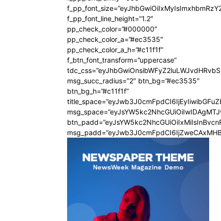
f_pp_font_size=”eyJhbGwiOiIxMyIsImxhbmRzY
f_pp_font_line_height=”1.2″
pp_check_color=”#000000″
pp_check_color_a=”#ec3535″
pp_check_color_a_h=”#c11f1f”
f_btn_font_transform=”uppercase”
tdc_css=”eyJhbGwiOnsibWFyZ2luLWJvdHRvb
msg_succ_radius=”2″ btn_bg=”#ec3535″
btn_bg_h=”#c11f1f”
title_space=”eyJwb3J0cmFpdCI6IjEyIiwibGFu
msg_space=”eyJsYW5kc2NhcGUiOiIwIDAgMT
btn_padd=”eyJsYW5kc2NhcGUiOiIxMiIsInBvcn
msg_padd=”eyJwb3J0cmFpdCI6IjZweCAxMHB