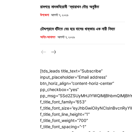
রামগড়ে মাদকবিরোধী ‘ম্যারাথন দৌড় অনুষ্ঠিত
উপজেলা
আগস্ট ৭, ২০২৬
চৌদ্দগ্রামে হাঁটতে বের হয়ে বাসের ধাক্কায় এক নারী নিহত
আইন-আদালত
আগস্ট ৭, ২০২৬
[tds_leads title_text=”Subscribe”
input_placeholder=”Email address”
btn_horiz_align=”content-horiz-center”
pp_checkbox=”yes”
pp_msg=”SSd2ZSUyMHJlYWQlMjBhbmQlMjBhY
f_title_font_family=”653″
f_title_font_size=”eyJhbGwiOiIyNCIsInBvcnRy
f_title_font_line_height=”1″
f_title_font_weight=”700″
f_title_font_spacing=”-1″