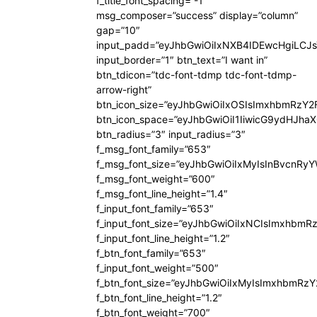
f_title_font_spacing=”-1″
msg_composer=”success” display=”column”
gap=”10″
input_padd=”eyJhbGwiOiIxNXB4IDEwcHgiLCJ
input_border=”1″ btn_text=”I want in”
btn_tdicon=”tdc-font-tdmp tdc-font-tdmp-
arrow-right”
btn_icon_size=”eyJhbGwiOiIxOSIsImxhbmRzY2
btn_icon_space=”eyJhbGwiOiI1IiwicG9ydHJhaX
btn_radius=”3″ input_radius=”3″
f_msg_font_family=”653″
f_msg_font_size=”eyJhbGwiOiIxMyIsInBvcnRyYW
f_msg_font_weight=”600″
f_msg_font_line_height=”1.4″
f_input_font_family=”653″
f_input_font_size=”eyJhbGwiOiIxNCIsImxhbmR
f_input_font_line_height=”1.2″
f_btn_font_family=”653″
f_input_font_weight=”500″
f_btn_font_size=”eyJhbGwiOiIxMyIsImxhbmRz
f_btn_font_line_height=”1.2″
f_btn_font_weight=”700″