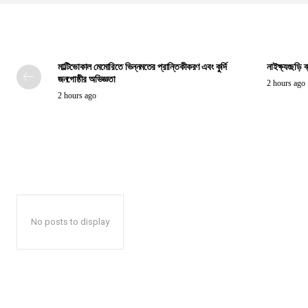
মাল্টিভোকাল মেমোরিতে ভিন্নমতের প্রান্তিকীকরণ এবং কুর্দি
নাইক্ষ্যংছড়ি 
জনগোষ্ঠীর অভিজ্ঞতা
2 hours ago
2 hours ago
No posts to display