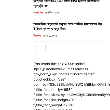
চট্টগ্রামে ‘কার্ডিকন-২০২৬’ সফল করতে হৃদরোগ বিশেষজ্ঞদের
প্রস্তুতি সভা
জেলার খবর
আগস্ট ৫, ২০২৬
সাতকানিয়ার বন্যাদুর্গত মানুষের পাশে পার্কভিউ হাসপাতালের ফ্রি
চিকিৎসা ক্যাম্প ও ওষুধ বিতরণ
উপজেলা
আগস্ট ৫, ২০২৬
[tds_leads title_text=”Subscribe”
input_placeholder=”Email address”
btn_horiz_align=”content-horiz-center”
pp_checkbox=”yes”
pp_msg=”SSd2ZSUyMHJlYWQlMjBhbmQlMjBhY
f_title_font_family=”653″
f_title_font_size=”eyJhbGwiOiIyNCIsInBvcnRy
f_title_font_line_height=”1″
f_title_font_weight=”700″