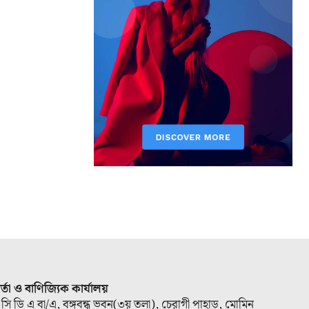
ার্তা ও বাণিজ্যিক কার্যালয়
 সি ডি এ বা/এ, বঙ্গবন্ধু ভবন(৩য় তলা), চেরাগী পাহাড়, মোমিন