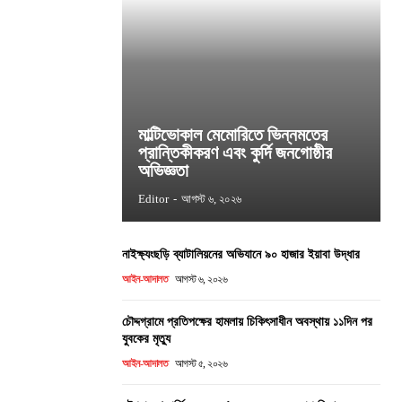
মাল্টিভোকাল মেমোরিতে ভিন্নমতের
প্রান্তিকীকরণ এবং কুর্দি জনগোষ্ঠীর
অভিজ্ঞতা
Editor
-
আগস্ট ৬, ২০২৬
নাইক্ষ্যংছড়ি ব্যাটালিয়নের অভিযানে ৯০ হাজার ইয়াবা উদ্ধার
আইন-আদালত
আগস্ট ৬, ২০২৬
চৌদ্দগ্রামে প্রতিপক্ষের হামলায় চিকিৎসাধীন অবস্থায় ১১দিন পর
যুবকের মৃত্যু
আইন-আদালত
আগস্ট ৫, ২০২৬