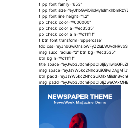
f_pp_font_family=”653″
f_pp_font_size=”eyJhbGwiOiIxMyIsImxhbmRzY
f_pp_font_line_height=”1.2″
pp_check_color=”#000000″
pp_check_color_a=”#ec3535″
pp_check_color_a_h=”#c11f1f”
f_btn_font_transform=”uppercase”
tdc_css=”eyJhbGwiOnsibWFyZ2luLWJvdHRvb
msg_succ_radius=”2″ btn_bg=”#ec3535″
btn_bg_h=”#c11f1f”
title_space=”eyJwb3J0cmFpdCI6IjEyIiwibGFu
msg_space=”eyJsYW5kc2NhcGUiOiIwIDAgMT
btn_padd=”eyJsYW5kc2NhcGUiOiIxMiIsInBvcn
msg_padd=”eyJwb3J0cmFpdCI6IjZweCAxMHB