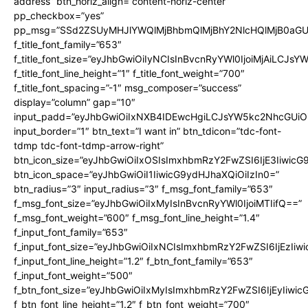
address” btn_horiz_align=”content-horiz-center”
pp_checkbox=”yes”
pp_msg=”SSd2ZSUyMHJlYWQlMjBhbmQlMjBhY2NlcHQlMjB0aGU
f_title_font_family=”653″
f_title_font_size=”eyJhbGwiOiIyNCIsInBvcnRyYWl0IjoiMjAiLCJs
f_title_font_line_height=”1″ f_title_font_weight=”700″
f_title_font_spacing=”-1″ msg_composer=”success”
display=”column” gap=”10″
input_padd=”eyJhbGwiOiIxNXB4IDEwcHgiLCJsYW5kc2NhcGUiO
input_border=”1″ btn_text=”I want in” btn_tdicon=”tdc-font-
tdmp tdc-font-tdmp-arrow-right”
btn_icon_size=”eyJhbGwiOiIxOSIsImxhbmRzY2FwZSI6IjE3Iiwic
btn_icon_space=”eyJhbGwiOiI1IiwicG9ydHJhaXQiOiIzIn0=”
btn_radius=”3″ input_radius=”3″ f_msg_font_family=”653″
f_msg_font_size=”eyJhbGwiOiIxMyIsInBvcnRyYWl0IjoiMTIifQ==”
f_msg_font_weight=”600″ f_msg_font_line_height=”1.4″
f_input_font_family=”653″
f_input_font_size=”eyJhbGwiOiIxNCIsImxhbmRzY2FwZSI6IjEzIiw
f_input_font_line_height=”1.2″ f_btn_font_family=”653″
f_input_font_weight=”500″
f_btn_font_size=”eyJhbGwiOiIxMyIsImxhbmRzY2FwZSI6IjEyIiwi
f_btn_font_line_height=”1.2″ f_btn_font_weight=”700″