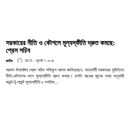
সরকারের নীতি ও কৌশলে মূল্যস্ফীতি দ্রুত কমছে:
প্রেস সচিব
0111
-
জুলাই ৭, ২০২৫
জাতীয়
প্রধান উপদেষ্টার প্রেস সচিব শফিকুল আলম জানিয়েছেন, অন্তর্বর্তী সরকারের সুচিন্তিত
নীতি-কৌশলের ফলে মূল্যস্ফীতি দ্রুত কমছে। চলতি বছরের জুনের তথ্য অনুযায়ী
পয়েন্ট-টু-পয়েন্ট মূল্যস্ফীতি ৮ দশমিক...