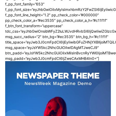
f_pp_font_family=”653″
f_pp_font_size=”eyJhbGwiOiIxMyIsImxhbmRzY2FwZSI6IjEyIiwi
f_pp_font_line_height=”1.2″ pp_check_color=”#000000″
pp_check_color_a=”#ec3535″ pp_check_color_a_h=”#c11f1f”
f_btn_font_transform=”uppercase”
tdc_css=”eyJhbGwiOnsibWFyZ2luLWJvdHRvbSI6IjQwIiwiZGlz
msg_succ_radius=”2″ btn_bg=”#ec3535″ btn_bg_h=”#c11f1f”
title_space=”eyJwb3J0cmFpdCI6IjEyIiwibGFuZHNjYXBlIjoiMTQi
msg_space=”eyJsYW5kc2NhcGUiOiIwIDAgMTJweCJ9″
btn_padd=”eyJsYW5kc2NhcGUiOiIxMiIsInBvcnRyYWl0IjoiMTBwe
msg_padd=”eyJwb3J0cmFpdCI6IjZweCAxMHB4In0=”]