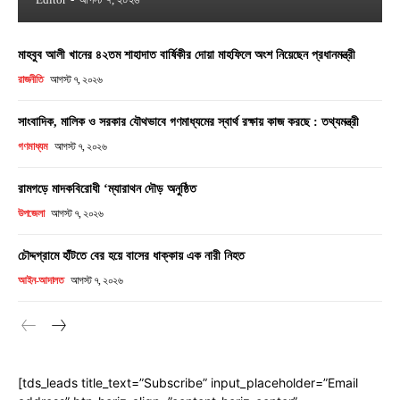
মাহবুব আলী খানের ৪২তম শাহাদাত বার্ষিকীর দোয়া মাহফিলে অংশ নিয়েছেন প্রধানমন্ত্রী
রাজনীতি
আগস্ট ৭, ২০২৬
সাংবাদিক, মালিক ও সরকার যৌথভাবে গণমাধ্যমের স্বার্থ রক্ষায় কাজ করছে : তথ্যমন্ত্রী
গণমাধ্যম
আগস্ট ৭, ২০২৬
রামগড়ে মাদকবিরোধী ‘ম্যারাথন দৌড় অনুষ্ঠিত
উপজেলা
আগস্ট ৭, ২০২৬
চৌদ্দগ্রামে হাঁটতে বের হয়ে বাসের ধাক্কায় এক নারী নিহত
আইন-আদালত
আগস্ট ৭, ২০২৬
[tds_leads title_text=”Subscribe” input_placeholder=”Email