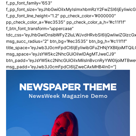
f_pp_font_family=”653″
f_pp_font_size=”eyJhbGwiOiIxMyIsImxhbmRzY2FwZSI6IjEyIiwi
f_pp_font_line_height=”1.2″ pp_check_color=”#000000″
pp_check_color_a=”#ec3535″ pp_check_color_a_h=”#c11f1f”
f_btn_font_transform=”uppercase”
tdc_css=”eyJhbGwiOnsibWFyZ2luLWJvdHRvbSI6IjQwIiwiZGlz
msg_succ_radius=”2″ btn_bg=”#ec3535″ btn_bg_h=”#c11f1f”
title_space=”eyJwb3J0cmFpdCI6IjEyIiwibGFuZHNjYXBlIjoiMTQi
msg_space=”eyJsYW5kc2NhcGUiOiIwIDAgMTJweCJ9″
btn_padd=”eyJsYW5kc2NhcGUiOiIxMiIsInBvcnRyYWl0IjoiMTBwe
msg_padd=”eyJwb3J0cmFpdCI6IjZweCAxMHB4In0=”]