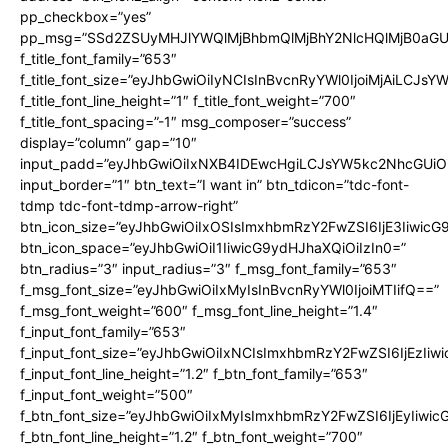
pp_checkbox=”yes”
pp_msg=”SSd2ZSUyMHJlYWQlMjBhbmQlMjBhY2NlcHQlMjB0aGU
f_title_font_family=”653″
f_title_font_size=”eyJhbGwiOiIyNCIsInBvcnRyYWl0IjoiMjAiLCJs
f_title_font_line_height=”1″ f_title_font_weight=”700″
f_title_font_spacing=”-1″ msg_composer=”success”
display=”column” gap=”10″
input_padd=”eyJhbGwiOiIxNXB4IDEwcHgiLCJsYW5kc2NhcGUiO
input_border=”1″ btn_text=”I want in” btn_tdicon=”tdc-font-
tdmp tdc-font-tdmp-arrow-right”
btn_icon_size=”eyJhbGwiOiIxOSIsImxhbmRzY2FwZSI6IjE3Iiwic
btn_icon_space=”eyJhbGwiOiI1IiwicG9ydHJhaXQiOiIzIn0=”
btn_radius=”3″ input_radius=”3″ f_msg_font_family=”653″
f_msg_font_size=”eyJhbGwiOiIxMyIsInBvcnRyYWl0IjoiMTIifQ==”
f_msg_font_weight=”600″ f_msg_font_line_height=”1.4″
f_input_font_family=”653″
f_input_font_size=”eyJhbGwiOiIxNCIsImxhbmRzY2FwZSI6IjEzIiw
f_input_font_line_height=”1.2″ f_btn_font_family=”653″
f_input_font_weight=”500″
f_btn_font_size=”eyJhbGwiOiIxMyIsImxhbmRzY2FwZSI6IjEyIiwi
f_btn_font_line_height=”1.2″ f_btn_font_weight=”700″