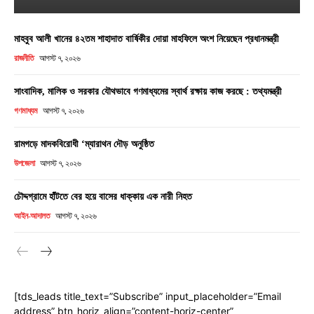
মাহবুব আলী খানের ৪২তম শাহাদাত বার্ষিকীর দোয়া মাহফিলে অংশ নিয়েছেন প্রধানমন্ত্রী
রাজনীতি
আগস্ট ৭, ২০২৬
সাংবাদিক, মালিক ও সরকার যৌথভাবে গণমাধ্যমের স্বার্থ রক্ষায় কাজ করছে : তথ্যমন্ত্রী
গণমাধ্যম
আগস্ট ৭, ২০২৬
রামগড়ে মাদকবিরোধী ‘ম্যারাথন দৌড় অনুষ্ঠিত
উপজেলা
আগস্ট ৭, ২০২৬
চৌদ্দগ্রামে হাঁটতে বের হয়ে বাসের ধাক্কায় এক নারী নিহত
আইন-আদালত
আগস্ট ৭, ২০২৬
[tds_leads title_text=”Subscribe” input_placeholder=”Email
address” btn_horiz_align=”content-horiz-center”