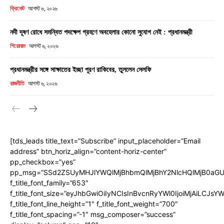
ক্রিকেট
আগস্ট ৬, ২০২৬
নদী দূষণ রোধে সমন্বিত পদক্ষেপ গ্রহণে অবহেলার কোনো সুযোগ নেই : প্রধানমন্ত্রী
শিরোনাম
আগস্ট ৬, ২০২৬
প্রধানমন্ত্রীর সঙ্গে সাক্ষাতের ইচ্ছা পূরণ রাকিবের, তুললেন সেলফি
রাজনীতি
আগস্ট ৬, ২০২৬
[tds_leads title_text=”Subscribe” input_placeholder=”Email
address” btn_horiz_align=”content-horiz-center”
pp_checkbox=”yes”
pp_msg=”SSd2ZSUyMHJlYWQlMjBhbmQlMjBhY2NlcHQlMjB0aGU
f_title_font_family=”653″
f_title_font_size=”eyJhbGwiOiIyNCIsInBvcnRyYWl0IjoiMjAiLCJs
f_title_font_line_height=”1″ f_title_font_weight=”700″
f_title_font_spacing=”-1″ msg_composer=”success”