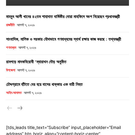
মাহবুব আলী খানের ৪২তম শাহাদাত বার্ষিকীর দোয়া মাহফিলে অংশ নিয়েছেন প্রধানমন্ত্রী
রাজনীতি
আগস্ট ৭, ২০২৬
সাংবাদিক, মালিক ও সরকার যৌথভাবে গণমাধ্যমের স্বার্থ রক্ষায় কাজ করছে : তথ্যমন্ত্রী
গণমাধ্যম
আগস্ট ৭, ২০২৬
রামগড়ে মাদকবিরোধী ‘ম্যারাথন দৌড় অনুষ্ঠিত
উপজেলা
আগস্ট ৭, ২০২৬
চৌদ্দগ্রামে হাঁটতে বের হয়ে বাসের ধাক্কায় এক নারী নিহত
আইন-আদালত
আগস্ট ৭, ২০২৬
[tds_leads title_text=”Subscribe” input_placeholder=”Email
address” btn_horiz_align=”content-horiz-center”