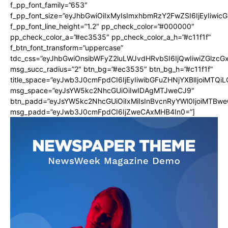
f_pp_font_family=”653″
f_pp_font_size=”eyJhbGwiOiIxMyIsImxhbmRzY2FwZSI6IjEyIiwi
f_pp_font_line_height=”1.2″ pp_check_color=”#000000″
pp_check_color_a=”#ec3535″ pp_check_color_a_h=”#c11f1f”
f_btn_font_transform=”uppercase”
tdc_css=”eyJhbGwiOnsibWFyZ2luLWJvdHRvbSI6IjQwIiwiZGlz
msg_succ_radius=”2″ btn_bg=”#ec3535″ btn_bg_h=”#c11f1f”
title_space=”eyJwb3J0cmFpdCI6IjEyIiwibGFuZHNjYXBlIjoiMTQi
msg_space=”eyJsYW5kc2NhcGUiOiIwIDAgMTJweCJ9″
btn_padd=”eyJsYW5kc2NhcGUiOiIxMiIsInBvcnRyYWl0IjoiMTBwe
msg_padd=”eyJwb3J0cmFpdCI6IjZweCAxMHB4In0=”]