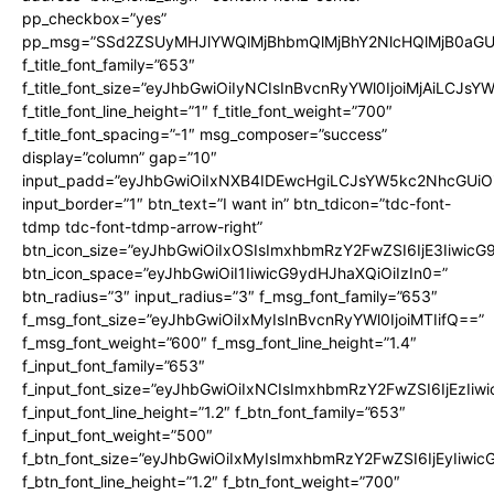
pp_checkbox=”yes”
pp_msg=”SSd2ZSUyMHJlYWQlMjBhbmQlMjBhY2NlcHQlMjB0aGU
f_title_font_family=”653″
f_title_font_size=”eyJhbGwiOiIyNCIsInBvcnRyYWl0IjoiMjAiLCJs
f_title_font_line_height=”1″ f_title_font_weight=”700″
f_title_font_spacing=”-1″ msg_composer=”success”
display=”column” gap=”10″
input_padd=”eyJhbGwiOiIxNXB4IDEwcHgiLCJsYW5kc2NhcGUiO
input_border=”1″ btn_text=”I want in” btn_tdicon=”tdc-font-
tdmp tdc-font-tdmp-arrow-right”
btn_icon_size=”eyJhbGwiOiIxOSIsImxhbmRzY2FwZSI6IjE3Iiwic
btn_icon_space=”eyJhbGwiOiI1IiwicG9ydHJhaXQiOiIzIn0=”
btn_radius=”3″ input_radius=”3″ f_msg_font_family=”653″
f_msg_font_size=”eyJhbGwiOiIxMyIsInBvcnRyYWl0IjoiMTIifQ==”
f_msg_font_weight=”600″ f_msg_font_line_height=”1.4″
f_input_font_family=”653″
f_input_font_size=”eyJhbGwiOiIxNCIsImxhbmRzY2FwZSI6IjEzIiw
f_input_font_line_height=”1.2″ f_btn_font_family=”653″
f_input_font_weight=”500″
f_btn_font_size=”eyJhbGwiOiIxMyIsImxhbmRzY2FwZSI6IjEyIiwi
f_btn_font_line_height=”1.2″ f_btn_font_weight=”700″