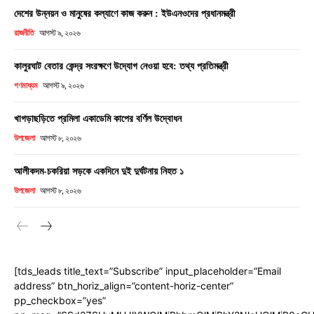
দেশের উন্নয়ন ও মানুষের কল্যাণে কাজ করুন : ইউএনওদের প্রধানমন্ত্রী
রাজনীতি
আগস্ট ৯, ২০২৬
কালুরঘাট বেতার কেন্দ্র সংরক্ষণে উদ্যোগ নেওয়া হবে: তথ্য প্রতিমন্ত্রী
গণমাধ্যম
আগস্ট ৯, ২০২৬
খাগড়াছড়িতে প্রমিলা একাডেমি কাপের বর্ণিল উদ্বোধন
উপজেলা
আগস্ট ৮, ২০২৬
আলীকদম-চকরিয়া সড়কে একদিনে দুই দুর্ঘটনায় নিহত ১
উপজেলা
আগস্ট ৮, ২০২৬
[tds_leads title_text=”Subscribe” input_placeholder=”Email
address” btn_horiz_align=”content-horiz-center”
pp_checkbox=”yes”