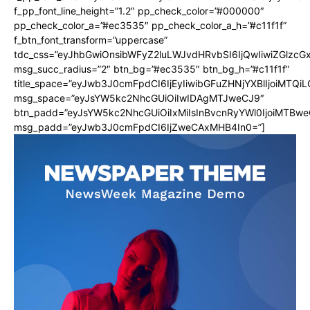
f_pp_font_line_height=”1.2″ pp_check_color=”#000000″
pp_check_color_a=”#ec3535″ pp_check_color_a_h=”#c11f1f”
f_btn_font_transform=”uppercase”
tdc_css=”eyJhbGwiOnsibWFyZ2luLWJvdHRvbSI6IjQwIiwiZGlz
msg_succ_radius=”2″ btn_bg=”#ec3535″ btn_bg_h=”#c11f1f”
title_space=”eyJwb3J0cmFpdCI6IjEyIiwibGFuZHNjYXBlIjoiMTQi
msg_space=”eyJsYW5kc2NhcGUiOiIwIDAgMTJweCJ9″
btn_padd=”eyJsYW5kc2NhcGUiOiIxMiIsInBvcnRyYWl0IjoiMTBwe
msg_padd=”eyJwb3J0cmFpdCI6IjZweCAxMHB4In0=”]