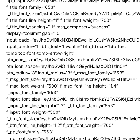
pp_msg=”SSd2ZSUyMHJlYWQlMjBhbmQlMjBhY2NlcHQlMjB0aGU
f_title_font_family=”653″
f_title_font_size=”eyJhbGwiOiIyNCIsInBvcnRyYWl0IjoiMjAiLCJs
f_title_font_line_height=”1″ f_title_font_weight=”700″
f_title_font_spacing=”-1″ msg_composer=”success”
display=”column” gap=”10″
input_padd=”eyJhbGwiOiIxNXB4IDEwcHgiLCJsYW5kc2NhcGUiO
input_border=”1″ btn_text=”I want in” btn_tdicon=”tdc-font-
tdmp tdc-font-tdmp-arrow-right”
btn_icon_size=”eyJhbGwiOiIxOSIsImxhbmRzY2FwZSI6IjE3Iiwic
btn_icon_space=”eyJhbGwiOiI1IiwicG9ydHJhaXQiOiIzIn0=”
btn_radius=”3″ input_radius=”3″ f_msg_font_family=”653″
f_msg_font_size=”eyJhbGwiOiIxMyIsInBvcnRyYWl0IjoiMTIifQ==”
f_msg_font_weight=”600″ f_msg_font_line_height=”1.4″
f_input_font_family=”653″
f_input_font_size=”eyJhbGwiOiIxNCIsImxhbmRzY2FwZSI6IjEzIiw
f_input_font_line_height=”1.2″ f_btn_font_family=”653″
f_input_font_weight=”500″
f_btn_font_size=”eyJhbGwiOiIxMyIsImxhbmRzY2FwZSI6IjEyIiwi
f_btn_font_line_height=”1.2″ f_btn_font_weight=”700″
f_pp_font_family=”653″
f_pp_font_size=”eyJhbGwiOiIxMyIsImxhbmRzY2FwZSI6IjEyIiwi