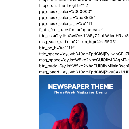
f_pp_font_line_height=”1.2″
pp_check_color=”#000000″
pp_check_color_a=”#ec3535″
pp_check_color_a_h=”#c11f1f”
f_btn_font_transform=”uppercase”
tdc_css=”eyJhbGwiOnsibWFyZ2luLWJvdHRvb
msg_succ_radius=”2″ btn_bg=”#ec3535″
btn_bg_h=”#c11f1f”
title_space=”eyJwb3J0cmFpdCI6IjEyIiwibGFu
msg_space=”eyJsYW5kc2NhcGUiOiIwIDAgMT
btn_padd=”eyJsYW5kc2NhcGUiOiIxMiIsInBvcn
msg_padd=”eyJwb3J0cmFpdCI6IjZweCAxMHB