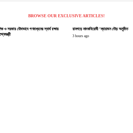
BROWSE OUR EXCLUSIVE ARTICLES!
িক ও সরকার যৌথভাবে গণমাধ্যমের স্বার্থ রক্ষায়
রামগড়ে মাদকবিরোধী ‘ম্যারাথন দৌড় অনুষ্ঠিত
্যমন্ত্রী
3 hours ago