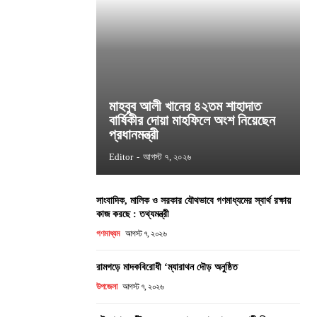
মাহবুব আলী খানের ৪২তম শাহাদাত
বার্ষিকীর দোয়া মাহফিলে অংশ নিয়েছেন
প্রধানমন্ত্রী
Editor
-
আগস্ট ৭, ২০২৬
সাংবাদিক, মালিক ও সরকার যৌথভাবে গণমাধ্যমের স্বার্থ রক্ষায়
কাজ করছে : তথ্যমন্ত্রী
গণমাধ্যম
আগস্ট ৭, ২০২৬
রামগড়ে মাদকবিরোধী ‘ম্যারাথন দৌড় অনুষ্ঠিত
উপজেলা
আগস্ট ৭, ২০২৬