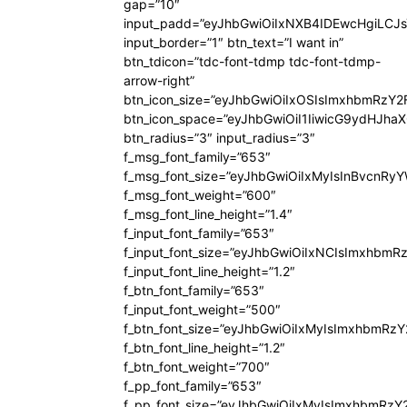
gap=”10″
input_padd=”eyJhbGwiOiIxNXB4IDEwcHgiLCJ
input_border=”1″ btn_text=”I want in”
btn_tdicon=”tdc-font-tdmp tdc-font-tdmp-
arrow-right”
btn_icon_size=”eyJhbGwiOiIxOSIsImxhbmRzY2
btn_icon_space=”eyJhbGwiOiI1IiwicG9ydHJhaX
btn_radius=”3″ input_radius=”3″
f_msg_font_family=”653″
f_msg_font_size=”eyJhbGwiOiIxMyIsInBvcnRyYW
f_msg_font_weight=”600″
f_msg_font_line_height=”1.4″
f_input_font_family=”653″
f_input_font_size=”eyJhbGwiOiIxNCIsImxhbmR
f_input_font_line_height=”1.2″
f_btn_font_family=”653″
f_input_font_weight=”500″
f_btn_font_size=”eyJhbGwiOiIxMyIsImxhbmRz
f_btn_font_line_height=”1.2″
f_btn_font_weight=”700″
f_pp_font_family=”653″
f_pp_font_size=”eyJhbGwiOiIxMyIsImxhbmRzY