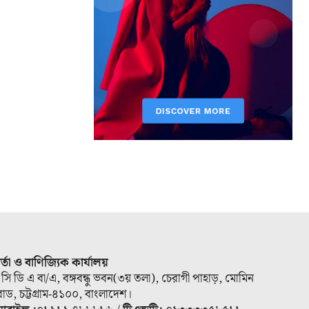
ার্তা ও বাণিজ্যিক কার্যালয়
 সি ডি এ বা/এ, বঙ্গবন্ধু ভবন(৩য় তলা), চেরাগী পাহাড়, মোমিন
োড, চট্টগ্রাম-৪১০০, বাংলাদেশ।