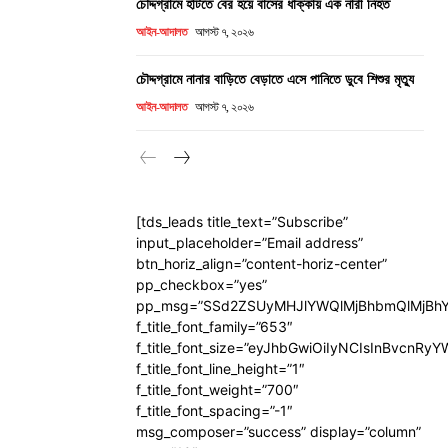
চৌদ্দগ্রামে হাঁটতে বের হয়ে বাসের ধাক্কায় এক নারী নিহত
আইন-আদালত
আগস্ট ৭, ২০২৬
চৌদ্দগ্রামে নানার বাড়িতে বেড়াতে এসে পানিতে ডুবে শিশুর মৃত্যু
আইন-আদালত
আগস্ট ৭, ২০২৬
[tds_leads title_text=”Subscribe”
input_placeholder=”Email address”
btn_horiz_align=”content-horiz-center”
pp_checkbox=”yes”
pp_msg=”SSd2ZSUyMHJlYWQlMjBhbmQlMjBhY
f_title_font_family=”653″
f_title_font_size=”eyJhbGwiOiIyNCIsInBvcnRy
f_title_font_line_height=”1″
f_title_font_weight=”700″
f_title_font_spacing=”-1″
msg_composer=”success” display=”column”