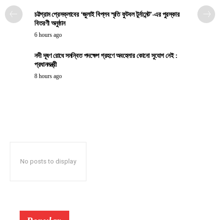
চট্টগ্রাম প্রেসক্লাবের ‘জুলাই বিপ্লব স্মৃতি ফুটবল টুর্নামেন্ট’-এর পুরস্কার
বিতরণী অনুষ্ঠান
6 hours ago
নদী দূষণ রোধে সমন্বিত পদক্ষেপ গ্রহণে অবহেলার কোনো সুযোগ নেই :
প্রধানমন্ত্রী
8 hours ago
No posts to display