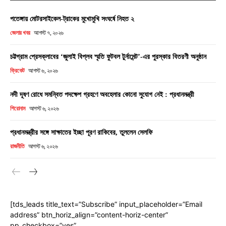
পতেঙ্গায় মোটরসাইকেল-ট্রাকের মুখোমুখি সংঘর্ষে নিহত ২
জেলার খবর
আগস্ট ৭, ২০২৬
চট্টগ্রাম প্রেসক্লাবের ‘জুলাই বিপ্লব স্মৃতি ফুটবল টুর্নামেন্ট’-এর পুরস্কার বিতরণী অনুষ্ঠান
ক্রিকেট
আগস্ট ৬, ২০২৬
নদী দূষণ রোধে সমন্বিত পদক্ষেপ গ্রহণে অবহেলার কোনো সুযোগ নেই : প্রধানমন্ত্রী
শিরোনাম
আগস্ট ৬, ২০২৬
প্রধানমন্ত্রীর সঙ্গে সাক্ষাতের ইচ্ছা পূরণ রাকিবের, তুললেন সেলফি
রাজনীতি
আগস্ট ৬, ২০২৬
[tds_leads title_text=”Subscribe” input_placeholder=”Email
address” btn_horiz_align=”content-horiz-center”
pp_checkbox=”yes”