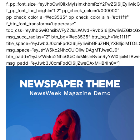
f_pp_font_size=”eyJhbGwiOiIxMyIsImxhbmRzY2FwZSI6IjEyIiwi
f_pp_font_line_height=”1.2″ pp_check_color=”#000000″
pp_check_color_a=”#ec3535″ pp_check_color_a_h=”#c11f1f”
f_btn_font_transform=”uppercase”
tdc_css=”eyJhbGwiOnsibWFyZ2luLWJvdHRvbSI6IjQwIiwiZGlz
msg_succ_radius=”2″ btn_bg=”#ec3535″ btn_bg_h=”#c11f1f”
title_space=”eyJwb3J0cmFpdCI6IjEyIiwibGFuZHNjYXBlIjoiMTQi
msg_space=”eyJsYW5kc2NhcGUiOiIwIDAgMTJweCJ9″
btn_padd=”eyJsYW5kc2NhcGUiOiIxMiIsInBvcnRyYWl0IjoiMTBwe
msg_padd=”eyJwb3J0cmFpdCI6IjZweCAxMHB4In0=”]