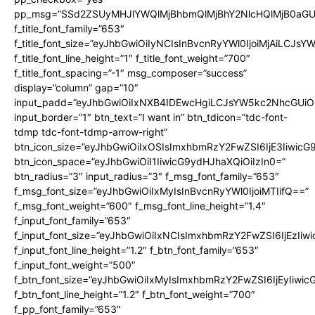
pp_msg=”SSd2ZSUyMHJlYWQlMjBhbmQlMjBhY2NlcHQlMjB0aGU
f_title_font_family=”653″
f_title_font_size=”eyJhbGwiOiIyNCIsInBvcnRyYWl0IjoiMjAiLCJs
f_title_font_line_height=”1″ f_title_font_weight=”700″
f_title_font_spacing=”-1″ msg_composer=”success”
display=”column” gap=”10″
input_padd=”eyJhbGwiOiIxNXB4IDEwcHgiLCJsYW5kc2NhcGUiO
input_border=”1″ btn_text=”I want in” btn_tdicon=”tdc-font-
tdmp tdc-font-tdmp-arrow-right”
btn_icon_size=”eyJhbGwiOiIxOSIsImxhbmRzY2FwZSI6IjE3Iiwic
btn_icon_space=”eyJhbGwiOiI1IiwicG9ydHJhaXQiOiIzIn0=”
btn_radius=”3″ input_radius=”3″ f_msg_font_family=”653″
f_msg_font_size=”eyJhbGwiOiIxMyIsInBvcnRyYWl0IjoiMTIifQ==”
f_msg_font_weight=”600″ f_msg_font_line_height=”1.4″
f_input_font_family=”653″
f_input_font_size=”eyJhbGwiOiIxNCIsImxhbmRzY2FwZSI6IjEzIiw
f_input_font_line_height=”1.2″ f_btn_font_family=”653″
f_input_font_weight=”500″
f_btn_font_size=”eyJhbGwiOiIxMyIsImxhbmRzY2FwZSI6IjEyIiwi
f_btn_font_line_height=”1.2″ f_btn_font_weight=”700″
f_pp_font_family=”653″