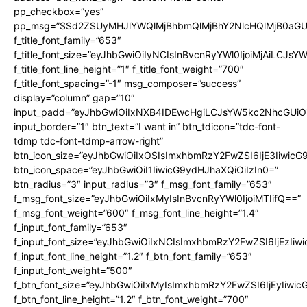
pp_checkbox=”yes”
pp_msg=”SSd2ZSUyMHJlYWQlMjBhbmQlMjBhY2NlcHQlMjB0aGU
f_title_font_family=”653″
f_title_font_size=”eyJhbGwiOiIyNCIsInBvcnRyYWl0IjoiMjAiLCJs
f_title_font_line_height=”1″ f_title_font_weight=”700″
f_title_font_spacing=”-1″ msg_composer=”success”
display=”column” gap=”10″
input_padd=”eyJhbGwiOiIxNXB4IDEwcHgiLCJsYW5kc2NhcGUiO
input_border=”1″ btn_text=”I want in” btn_tdicon=”tdc-font-
tdmp tdc-font-tdmp-arrow-right”
btn_icon_size=”eyJhbGwiOiIxOSIsImxhbmRzY2FwZSI6IjE3Iiwic
btn_icon_space=”eyJhbGwiOiI1IiwicG9ydHJhaXQiOiIzIn0=”
btn_radius=”3″ input_radius=”3″ f_msg_font_family=”653″
f_msg_font_size=”eyJhbGwiOiIxMyIsInBvcnRyYWl0IjoiMTIifQ==”
f_msg_font_weight=”600″ f_msg_font_line_height=”1.4″
f_input_font_family=”653″
f_input_font_size=”eyJhbGwiOiIxNCIsImxhbmRzY2FwZSI6IjEzIiw
f_input_font_line_height=”1.2″ f_btn_font_family=”653″
f_input_font_weight=”500″
f_btn_font_size=”eyJhbGwiOiIxMyIsImxhbmRzY2FwZSI6IjEyIiwi
f_btn_font_line_height=”1.2″ f_btn_font_weight=”700″