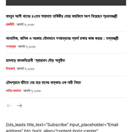
মাহবুব আলী খানের ৪২তম শাহাদাত বার্ষিকীর দোয়া মাহফিলে অংশ নিয়েছেন প্রধানমন্ত্রী
রাজনীতি
আগস্ট ৭, ২০২৬
সাংবাদিক, মালিক ও সরকার যৌথভাবে গণমাধ্যমের স্বার্থ রক্ষায় কাজ করছে : তথ্যমন্ত্রী
গণমাধ্যম
আগস্ট ৭, ২০২৬
রামগড়ে মাদকবিরোধী ‘ম্যারাথন দৌড় অনুষ্ঠিত
উপজেলা
আগস্ট ৭, ২০২৬
চৌদ্দগ্রামে হাঁটতে বের হয়ে বাসের ধাক্কায় এক নারী নিহত
আইন-আদালত
আগস্ট ৭, ২০২৬
[tds_leads title_text=”Subscribe” input_placeholder=”Email
address” btn_horiz_align=”content-horiz-center”