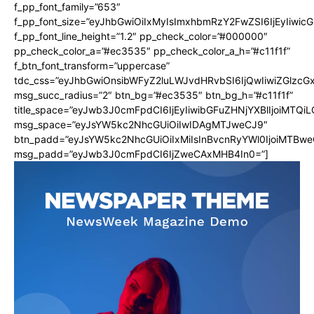
f_pp_font_family=”653″
f_pp_font_size=”eyJhbGwiOiIxMyIsImxhbmRzY2FwZSI6IjEyIiwi
f_pp_font_line_height=”1.2″ pp_check_color=”#000000″
pp_check_color_a=”#ec3535″ pp_check_color_a_h=”#c11f1f”
f_btn_font_transform=”uppercase”
tdc_css=”eyJhbGwiOnsibWFyZ2luLWJvdHRvbSI6IjQwIiwiZGlz
msg_succ_radius=”2″ btn_bg=”#ec3535″ btn_bg_h=”#c11f1f”
title_space=”eyJwb3J0cmFpdCI6IjEyIiwibGFuZHNjYXBlIjoiMTQi
msg_space=”eyJsYW5kc2NhcGUiOiIwIDAgMTJweCJ9″
btn_padd=”eyJsYW5kc2NhcGUiOiIxMiIsInBvcnRyYWl0IjoiMTBwe
msg_padd=”eyJwb3J0cmFpdCI6IjZweCAxMHB4In0=”]