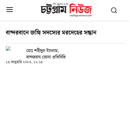
বান্দরবানে জঙ্গি সদস্যের মরদেহের সন্ধান
মোঃ শহীদুল ইসলাম,
বান্দরবান জেলা প্রতিনিধি
১৫ জানুয়ারি ২০২৩, ১২:১৫