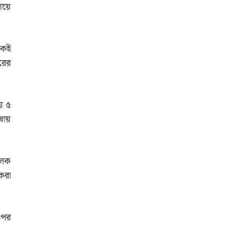
িয়ে
কেই
রের
়ে ৫
ায়
ূলক
করা
 ওপর