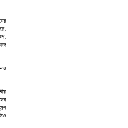
নের
রে,
রুণ,
 কাজ
োনও
তীয়
ট সব
দ্রণ
তিও