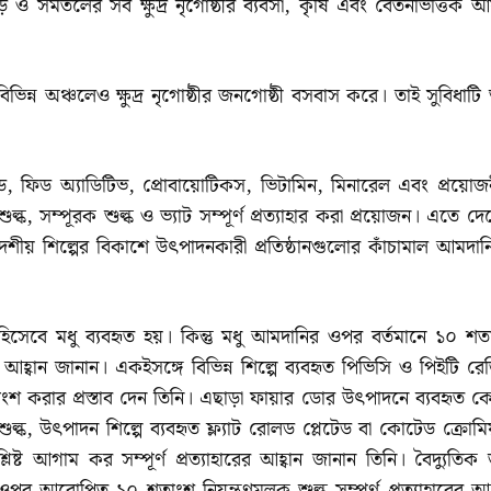
়ি ও সমতলের সব ক্ষুদ্র নৃগোষ্ঠীর ব্যবসা, কৃষি এবং বেতনভিত্তিক আ
্ন অঞ্চলেও ক্ষুদ্র নৃগোষ্ঠীর জনগোষ্ঠী বসবাস করে। তাই সুবিধাটি শ
া ফিড, ফিড অ্যাডিটিভ, প্রোবায়োটিকস, ভিটামিন, মিনারেল এবং প্রয়োজ
্ক, সম্পূরক শুল্ক ও ভ্যাট সম্পূর্ণ প্রত্যাহার করা প্রয়োজন। এতে দ
েশীয় শিল্পের বিকাশে উৎপাদনকারী প্রতিষ্ঠানগুলোর কাঁচামাল আমদান
াল হিসেবে মধু ব্যবহৃত হয়। কিন্তু মধু আমদানির ওপর বর্তমানে ১০ শত
রের আহ্বান জানান। একইসঙ্গে বিভিন্ন শিল্পে ব্যবহৃত পিভিসি ও পিইটি র
শ করার প্রস্তাব দেন তিনি। এছাড়া ফায়ার ডোর উৎপাদনে ব্যবহৃত কো
, উৎপাদন শিল্পে ব্যবহৃত ফ্ল্যাট রোলড প্লেটেড বা কোটেড ক্রোমিয
ষ্ট আগাম কর সম্পূর্ণ প্রত্যাহারের আহ্বান জানান তিনি। বৈদ্যুতিক 
র আরোপিত ১০ শতাংশ নিয়ন্ত্রণমূলক শুল্ক সম্পূর্ণ প্রত্যাহারের আহ্