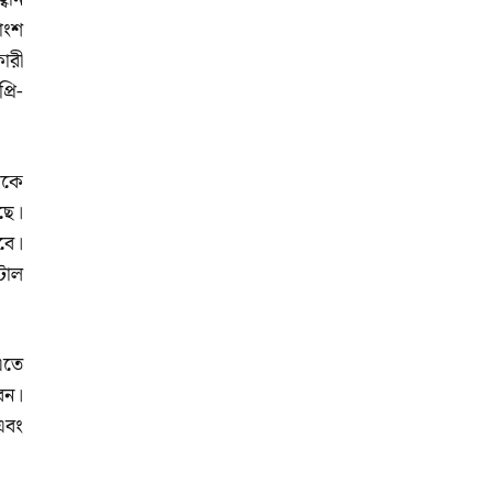
াংশ
ারী
্রি-
গকে
ছে।
বে।
টাল
এতে
বেন।
 এবং