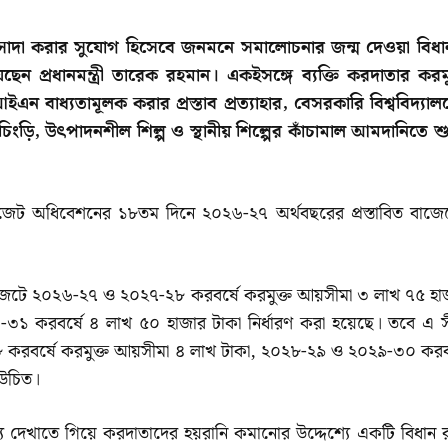
সাদা করার সুযোগ হিসেবে জনমনে সমালোচনার জন্ম দেওয়া বিধা
িয়েছেন প্রধানমন্ত্রী তারেক রহমান। একইসঙ্গে ব্যক্তি করদাতার করমু
এন বাধ্যতামূলক করার প্রস্তাব প্রত্যাহার, বেসরকারি বিশ্ববিদ্যালয
 চিংড়ি, উৎপাদনশীল শিল্প ও স্থানীয় শিল্পের কাঁচামাল আমদানিতে শুল
বাজেট অধিবেশনের ১৮তম দিনে ২০২৬-২৭ অর্থবছরের প্রস্তাবিত বাজে
্তাবিত বাজেটে ২০২৬-২৭ ও ২০২৭-২৮ করবর্ষে করমুক্ত আয়সীমা ৩ লাখ ৭৫ হ
 করবর্ষে ৪ লাখ ৫০ হাজার টাকা নির্ধারণ করা হয়েছে। তবে এ স
করবর্ষে করমুক্ত আয়সীমা ৪ লাখ টাকা, ২০২৮-২৯ ও ২০২৯-৩০ করবর
 উচিত।
্য দেখাতে গিয়ে করদাতাদের হয়রানি কমানোর উদ্দেশ্যে একটি বিধান র