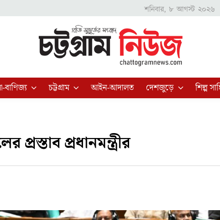
শনিবার, ৮ আগস্ট ২০২৬
া-বাণিজ্য
চট্টগ্রাম
আইন-আদালত
দেশজুড়ে
শিল্প সাহ
্রস্তাব প্রধানমন্ত্রীর