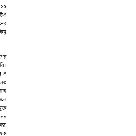
 ১৫
াটও
নের
কিছু
গণের
ুরি।
সন ও
ালত
দ্দ
হলে
ক্ত
ему
স্থা
ৃষক