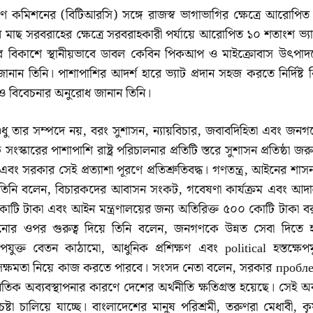
ত্রণ কমিশনের (বিটিআরসি) সঙ্গে রাজস্ব ভাগাভাগির ক্ষেত্রে আরোপিত
ের মাছ সরবরাহের ক্ষেত্রে সরবরাহকারী পর্যায়ে আরোপিত ১০ শতাংশ ভ্য
শিল্পের বিকাশে স্থানীয়ভাবে ডাবল কেবিন পিকআপ ও মাইক্রোবাস উৎপাদ
ানান তিনি। পাশাপাশির আদর্শ হারে ভ্যাট প্রদান সহজ করতে নির্দিষ্ট 
টিও বিবেচনার অনুরোধ জানান তিনি।
তি শুধু তার সম্পদে নয়, বরং সুশাসন, ন্যায়বিচার, জবাবদিহিতা এবং জন
্কারের পাশাপাশি রাষ্ট্র পরিচালনার প্রতিটি স্তরে সুশাসন প্রতিষ্ঠা জর
য় এবং সরকার সেই প্রত্যাশা পূরণে প্রতিশ্রুতিবদ্ধ। গণতন্ত্র, আইনের শা
লে ধরে তিনি বলেন, বিচারকদের আবাসন সংকট, গবেষণা কার্যক্রম এবং আদ
কোটি টাকা এবং আইন মন্ত্রণালয়ের জন্য অতিরিক্ত ৫০০ কোটি টাকা বরা
়ানোর ওপর গুরুত্ব দিয়ে তিনি বলেন, জনগণকে উন্নত সেবা দিতে 
ত বেতন কাঠামো, আধুনিক প্রশিক্ষণ এবং political হস্তক্ষেপমু
্ণ সক্ষমতা নিয়ে কাজ করতে পারবে। সংসদ নেতা বলেন, সরকার пробл
তিক অব্যবস্থাপনার কারণে দেশের অর্থনীতি ক্ষতিগ্রস্ত হয়েছে। সেই অব
ষ্টা চালিয়ে যাচ্ছে। বাংলাদেশের মানুষ পরিশ্রমী, তরুণরা মেধাবী, ক