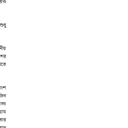
য়ও
ুধু
নীয়
েশের
িতে
াংশ
েজিন
ল্ড
়াম
তার
বান