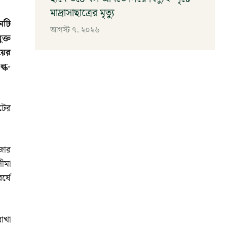
মাদ্রাসাছাত্রের মৃত্যু
নটি
আগস্ট ৭, ২০২৬
ক্ত
়ের
্ক-
টের
াজার
ীমা
্ষে
াখা