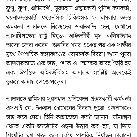
ফুপু, ফুপা, প্রতিবেশী, সুরতহাল প্রস্তুতকারী পুলিশ কর্মকর্তা,
ময়নাতদন্তকারী ফরেনসিক চিকিৎসক ও মামলার তদন্ত
কর্মকর্তা আদালতে নিজেদের জবানবন্দি দেন, যেখানে
আসামিপক্ষের রাষ্ট্র নিযুক্ত আইনজীবী মুসা কলিমউল্লাহ
তাদের জেরা করেন। শুনানির সময় একের পর এক সাক্ষীর
মুখে পৈশাচিক হত্যাকাণ্ডের রোমহর্ষক বিবরণ শুনে পুরো
আদালতকক্ষে এক স্তব্ধ, শোক ও ক্ষোভের আবহ তৈরি হয়
এবং উপস্থিত আইনজীবীসহ আদালত সংশ্লিষ্ট অনেকেই
ডুকরে কান্নায় ভেঙে পড়েন।
আদালতে রামিসার সুরতহাল প্রতিবেদন প্রস্তুতকারী কর্মকর্তা
এসআই মো. ইকবাল হোসেনের বিবরণ পুরো এজলাসকে
স্তব্ধ করে দেয়। তিনি কান্নাভেজা কণ্ঠে জানান, ঘটনাস্থল
থেকে একটি জর্জেটের ওড়না উদ্ধার করা হয়, যা দিয়ে
শিশুটির মুখ শক্ত করে বেঁধে পাশবিক নির্যাতন চালানো