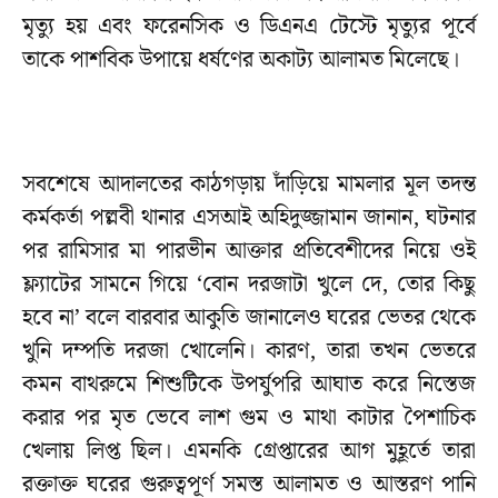
মৃত্যু হয় এবং ফরেনসিক ও ডিএনএ টেস্টে মৃত্যুর পূর্বে
তাকে পাশবিক উপায়ে ধর্ষণের অকাট্য আলামত মিলেছে।
সবশেষে আদালতের কাঠগড়ায় দাঁড়িয়ে মামলার মূল তদন্ত
কর্মকর্তা পল্লবী থানার এসআই অহিদুজ্জামান জানান, ঘটনার
পর রামিসার মা পারভীন আক্তার প্রতিবেশীদের নিয়ে ওই
ফ্ল্যাটের সামনে গিয়ে ‘বোন দরজাটা খুলে দে, তোর কিছু
হবে না’ বলে বারবার আকুতি জানালেও ঘরের ভেতর থেকে
খুনি দম্পতি দরজা খোলেনি। কারণ, তারা তখন ভেতরে
কমন বাথরুমে শিশুটিকে উপর্যুপরি আঘাত করে নিস্তেজ
করার পর মৃত ভেবে লাশ গুম ও মাথা কাটার পৈশাচিক
খেলায় লিপ্ত ছিল। এমনকি গ্রেপ্তারের আগ মুহূর্তে তারা
রক্তাক্ত ঘরের গুরুত্বপূর্ণ সমস্ত আলামত ও আস্তরণ পানি