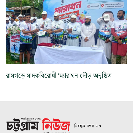
রামগড়ে মাদকবিরোধী ‘ম্যারাথন দৌড় অনুষ্ঠিত
নিবন্ধন নম্বর ৬০