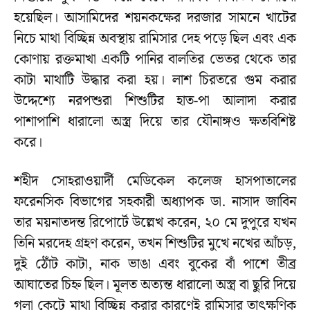
হয়েছিল। আসামিদের শয়নকক্ষের দরজার সামনে খাটের
নিচে মাথা বিচ্ছিন্ন অবস্থায় রামিসার দেহ পড়ে ছিল এবং এক
কোণায় রক্তমাখা একটি পানির বালতির ভেতর থেকে তার
কাটা মাথাটি উদ্ধার করা হয়। লাশ চিরতরে গুম করার
উদ্দেশ্যে নরপশুরা শিশুটির হাত-পা আলাদা করার
পাশাপাশি ধারালো অস্ত্র দিয়ে তার যৌনাঙ্গও ক্ষতবিশিষ্ট
করে।
শহীদ সোহরাওয়ার্দী মেডিকেল কলেজ হাসপাতালের
ফরেনসিক বিভাগের সহকারী অধ্যাপক ডা. নাসাদ জাবিন
তার ময়নাতদন্ত রিপোর্টে উল্লেখ করেন, ২০ মে দুপুরে যখন
তিনি মরদেহ গ্রহণ করেন, তখন শিশুটির মুখে নখের আঁচড়,
দুই ঠোঁট কাটা, নাক ভাঙা এবং বুকের বাঁ পাশে তীব্র
আঘাতের চিহ্ন ছিল। মূলত অত্যন্ত ধারালো অস্ত্র বা ছুরি দিয়ে
গলা কেটে মাথা বিচ্ছিন্ন করার কারণেই রামিসার তাৎক্ষণিক