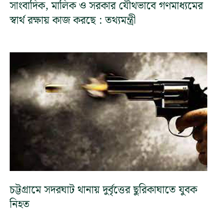
সাংবাদিক, মালিক ও সরকার যৌথভাবে গণমাধ্যমের
স্বার্থ রক্ষায় কাজ করছে : তথ্যমন্ত্রী
চট্টগ্রামে সদরঘাট থানায় দুর্বৃত্তের ছুরিকাঘাতে যুবক
নিহত