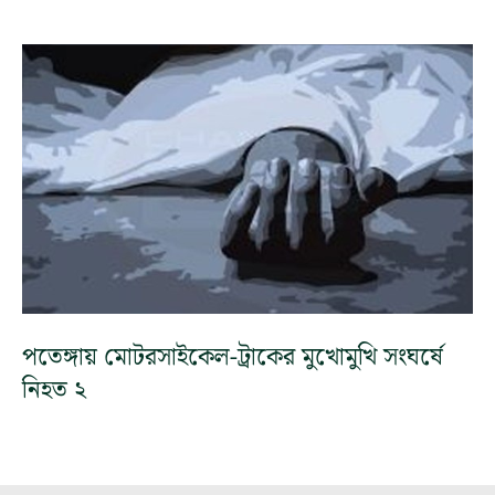
পতেঙ্গায় মোটরসাইকেল-ট্রাকের মুখোমুখি সংঘর্ষে
নিহত ২