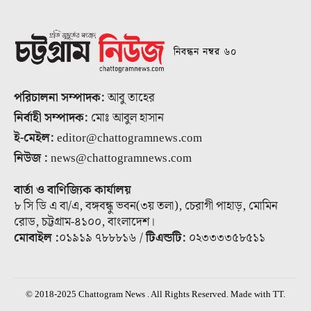
নিবন্ধন নম্বর ৬০
পরিচালনা সম্পাদক:
আবু তাহের
নির্বাহী সম্পাদক:
মোঃ আবুল হাসান
ই-মেইল:
editor@chattogramnews.com
নিউজ :
news@chattogramnews.com
বার্তা ও বাণিজ্যিক কার্যালয়
৮ সি ডি এ বা/এ, বঙ্গবন্ধু ভবন(৩য় তলা), চেরাগী পাহাড়, মোমিন
রোড, চট্টগ্রাম-৪১০০, বাংলাদেশ।
মোবাইল :
০১৯১৯ ৭৮৮৮১৬ /
টিএন্ডটি:
০২৩৩৩৩৫৮৫১১
© 2018-2025 Chattogram News . All Rights Reserved. Made with TT.