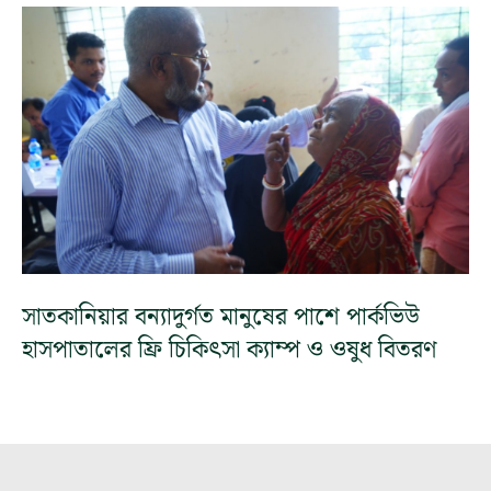
সাতকানিয়ার বন্যাদুর্গত মানুষের পাশে পার্কভিউ
হাসপাতালের ফ্রি চিকিৎসা ক্যাম্প ও ওষুধ বিতরণ