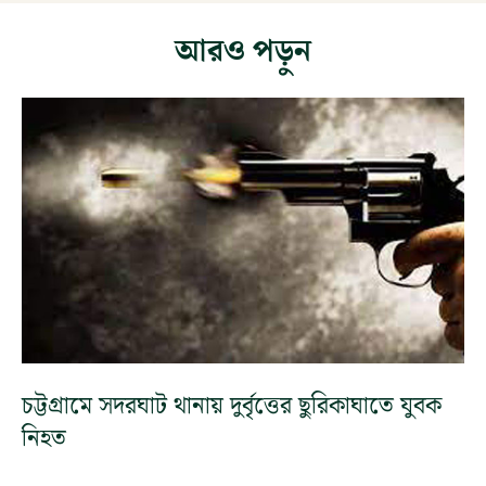
আরও পড়ুন
চট্টগ্রামে সদরঘাট থানায় দুর্বৃত্তের ছুরিকাঘাতে যুবক
নিহত