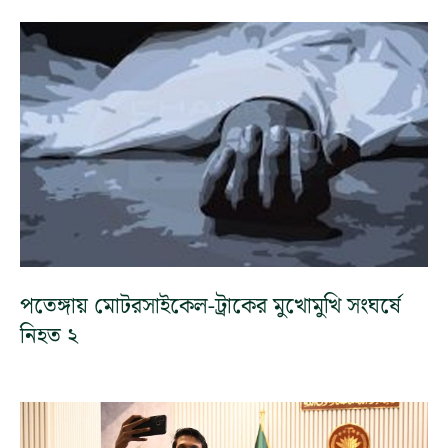
পতেঙ্গায় মোটরসাইকেল-ট্রাকের মুখোমুখি সংঘর্ষে
নিহত ২