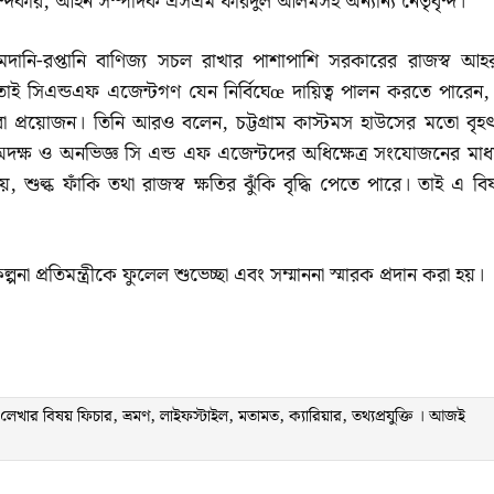
ন্দকার, আইন সম্পাদক এসএম ফরিদুল আলমসহ অন্যান্য নেতৃবৃন্দ।
ি-রপ্তানি বাণিজ্য সচল রাখার পাশাপাশি সরকারের রাজস্ব আহ
ই সিএন্ডএফ এজেন্টগণ যেন নির্বিঘেœ দায়িত্ব পালন করতে পারেন,
িত করা প্রয়োজন। তিনি আরও বলেন, চট্টগ্রাম কাস্টমস হাউসের মতো বৃহ
প্ত অদক্ষ ও অনভিজ্ঞ সি এন্ড এফ এজেন্টদের অধিক্ষেত্র সংযোজনের মাধ
 শুল্ক ফাঁকি তথা রাজস্ব ক্ষতির ঝুঁকি বৃদ্ধি পেতে পারে। তাই এ বি
 প্রতিমন্ত্রীকে ফুলেল শুভেচ্ছা এবং সম্মাননা স্মারক প্রদান করা হয়।
ার বিষয় ফিচার, ভ্রমণ, লাইফস্টাইল, মতামত, ক্যারিয়ার, তথ্যপ্রযুক্তি । আজই