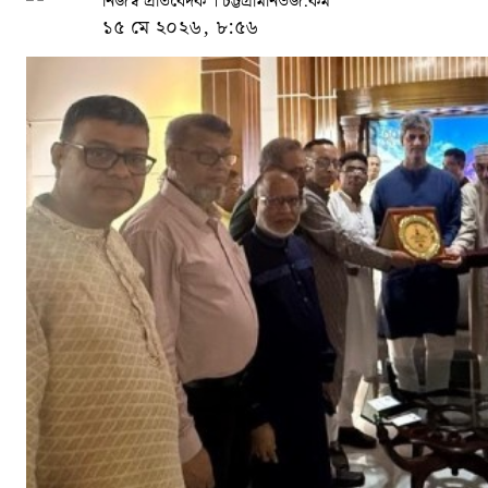
নিজস্ব প্রতিবেদক । চট্টগ্রামনিউজ.কম
১৫ মে ২০২৬, ৮:৫৬