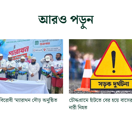
আরও পড়ুন
রোধী ‘ম্যারাথন দৌড় অনুষ্ঠিত
চৌদ্দগ্রামে হাঁটতে বের হয়ে বাসে
নারী নিহত