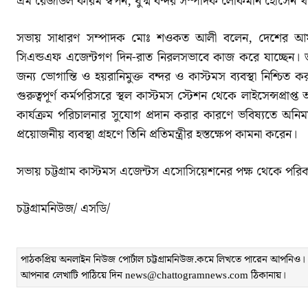
এম রেজাউল করিম স্বপন, যুগ্ম বন্দর সম্পাদক লোকমান হোসেন খ
সভায় সাধারণ সম্পাদক মোঃ শওকত আলী বলেন, দেশের আমদান
সিএন্ডএফ এজেন্টগণ দিন-রাত নিরলসভাবে কাজ করে যাচ্ছেন। তা
জন্য ভোগান্তি ও হয়রানিমুক্ত বন্দর ও কাস্টমস ব্যবস্থা নিশ্চ
গুরুত্বপূর্ণ কর্মপরিসরে স্থল কাস্টমস স্টেশন থেকে লাইসেন্সপ্রা
কার্যক্রম পরিচালনার সুযোগ প্রদান করার কারণে ভবিষ্যতে অনিময়,
প্রয়োজনীয় ব্যবস্থা গ্রহণে তিনি প্রতিমন্ত্রীর হস্তক্ষেপ কামনা করেন।
সভায় চট্টগ্রাম কাস্টমস এজেন্টস এসোসিয়েশনের পক্ষ থেকে পরিকল্পনা
চট্টগ্রামনিউজ/ এসডি/
পাঠকপ্রিয় অনলাইন নিউজ পোর্টাল চট্টগ্রামনিউজ.কমে লিখতে পারেন আপনিও। লেখ
আপনার লেখাটি পাঠিয়ে দিন news@chattogramnews.com ঠিকানায়।