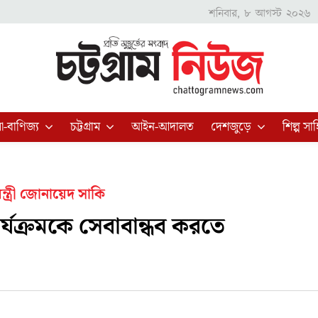
শনিবার, ৮ আগস্ট ২০২৬
া-বাণিজ্য
চট্টগ্রাম
আইন-আদালত
দেশজুড়ে
শিল্প সাহ
ন্ত্রী জোনায়েদ সাকি
ার্যক্রমকে সেবাবান্ধব করতে