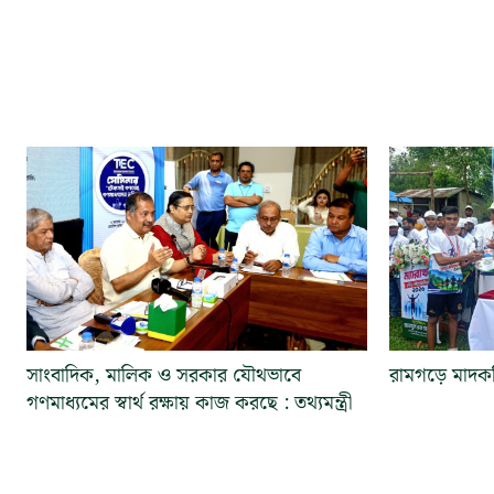
সাংবাদিক, মালিক ও সরকার যৌথভাবে
রামগড়ে মাদকবি
গণমাধ্যমের স্বার্থ রক্ষায় কাজ করছে : তথ্যমন্ত্রী