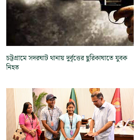
চট্টগ্রামে সদরঘাট থানায় দুর্বৃত্তের ছুরিকাঘাতে যুবক
নিহত