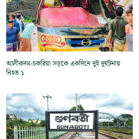
আলীকদম-চকরিয়া সড়কে একদিনে দুই দুর্ঘটনায়
নিহত ১