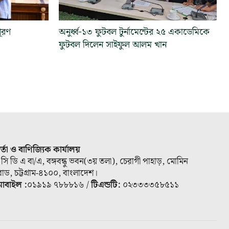
পূরণ
অনুর্ধ্ব-১৩ ফুটবল টুর্নামেন্টের ২৫ একাডেমিকে
ফুটবল দিলেন সাইফুল আলম খান
ার্তা ও বাণিজ্যিক কার্যালয়
 সি ডি এ বা/এ, বঙ্গবন্ধু ভবন(৩য় তলা), চেরাগী পাহাড়, মোমিন
োড, চট্টগ্রাম-৪১০০, বাংলাদেশ।
োবাইল :
০১৯১৯ ৭৮৮৮১৬ /
টিএন্ডটি:
০২৩৩৩৩৫৮৫১১