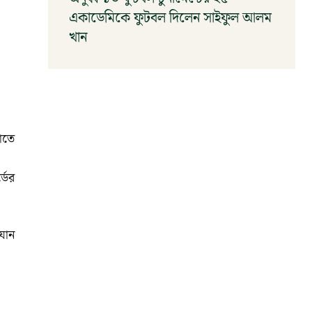
একাডেমিকে ফুটবল দিলেন সাইফুল আলম
খান
আগস্ট ৬, ২০২৬
াতে
ডের
যান