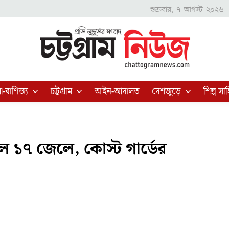
শুক্রবার, ৭ আগস্ট ২০২৬
া-বাণিজ্য
চট্টগ্রাম
আইন-আদালত
দেশজুড়ে
শিল্প সাহ
 ১৭ জেলে, কোস্ট গার্ডের