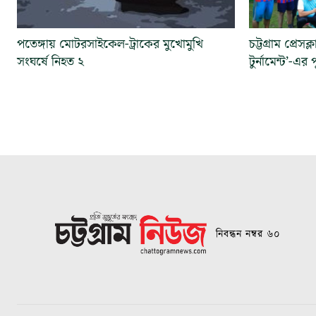
পতেঙ্গায় মোটরসাইকেল-ট্রাকের মুখোমুখি
চট্টগ্রাম প্রেসক
সংঘর্ষে নিহত ২
টুর্নামেন্ট’-এর
নিবন্ধন নম্বর ৬০