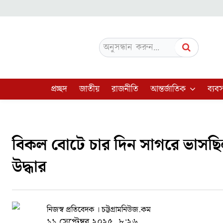
অনুসন্ধান করুন...
প্রচ্ছদ
জাতীয়
রাজনীতি
আন্তর্জাতিক
ব্যবস
বিকল বোটে চার দিন সাগরে ভাসছিল
উদ্ধার
নিজস্ব প্রতিবেদক । চট্টগ্রামনিউজ.কম
১১ সেপ্টেম্বর ২০২৫, ৮:২৬