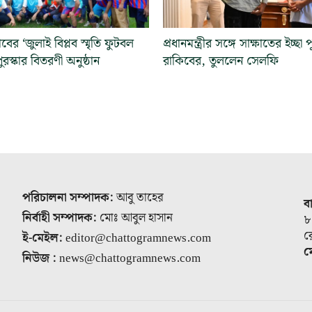
্লাবের ‘জুলাই বিপ্লব স্মৃতি ফুটবল
প্রধানমন্ত্রীর সঙ্গে সাক্ষাতের ইচ্ছা 
 পুরস্কার বিতরণী অনুষ্ঠান
রাকিবের, তুললেন সেলফি
পরিচালনা সম্পাদক:
আবু তাহের
ব
নির্বাহী সম্পাদক:
মোঃ আবুল হাসান
৮
র
ই-মেইল:
editor@chattogramnews.com
ম
নিউজ :
news@chattogramnews.com